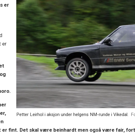
s er
ad
 er
et
 og
moro.
ner
er,
Petter Leirhol i aksjon under helgens NM-runde i Vikedal.
F
en
t er fint. Det skal være beinhardt men også være fair, for