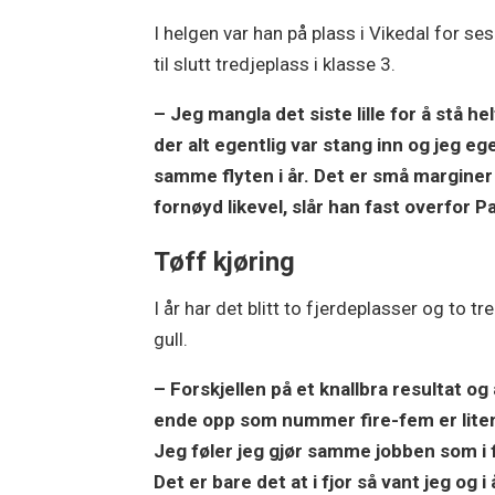
I helgen var han på plass i Vikedal for s
til slutt tredjeplass i klasse 3.
– Jeg mangla det siste lille for å stå he
der alt egentlig var stang inn og jeg ege
samme flyten i år. Det er små marginer 
fornøyd likevel, slår han fast overfor 
Tøff kjøring
I år har det blitt to fjerdeplasser og to t
gull.
– Forskjellen på et knallbra resultat og 
ende opp som nummer fire-fem er lite
Jeg føler jeg gjør samme jobben som i f
Det er bare det at i fjor så vant jeg og i 