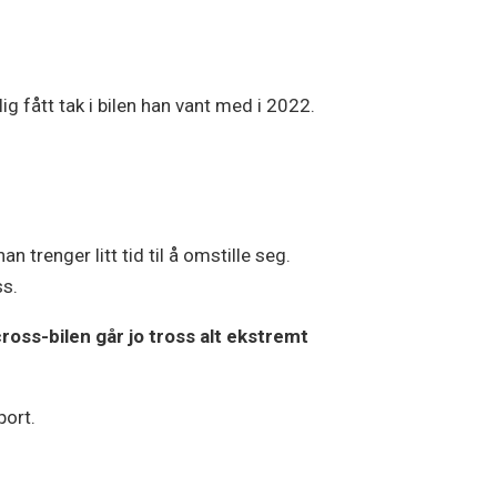
mlig fått tak i bilen han vant med i 2022.
n trenger litt tid til å omstille seg.
ss.
cross-bilen går jo tross alt ekstremt
port.