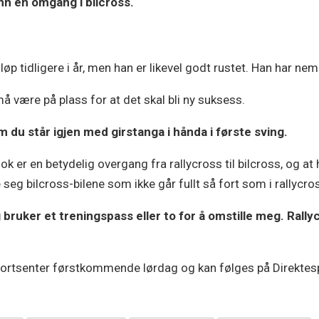
nn en omgang i bilcross.
-løp tidligere i år, men han er likevel godt rustet. Han har ne
å være på plass for at det skal bli ny suksess.
om du står igjen med girstanga i hånda i første sving.
ok er en betydelig overgang fra rallycross til bilcross, og at ha
e seg bilcross-bilene som ikke går fullt så fort som i rallycro
 bruker et treningspass eller to for å omstille meg. Rally
portsenter førstkommende lørdag og kan følges på Direktes