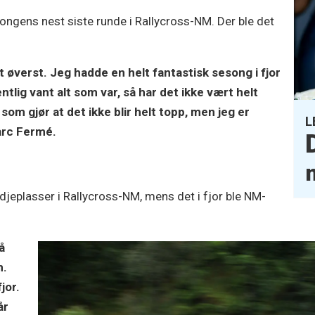
esongens nest siste runde i Rallycross-NM. Der ble det
lt øverst. Jeg hadde en helt fantastisk sesong i fjor
ntlig vant alt som var, så har det ikke vært helt
som gjør at det ikke blir helt topp, men jeg er
L
Parc Fermé.
redjeplasser i Rallycross-NM, mens det i fjor ble NM-
å
n.
jor.
år