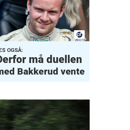
ES OGSÅ:
Derfor må duellen
med Bakkerud vente