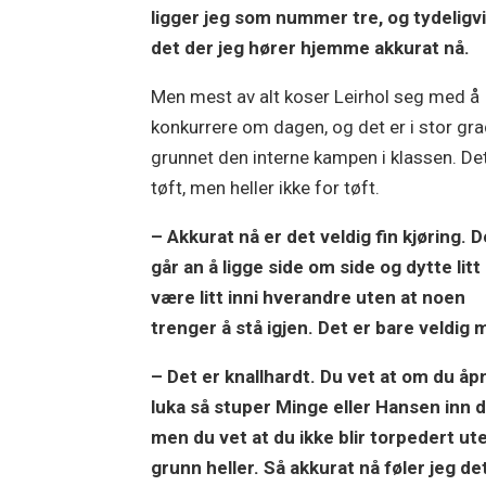
ligger jeg som nummer tre, og tydeligvi
det der jeg hører hjemme akkurat nå.
Men mest av alt koser Leirhol seg med å
konkurrere om dagen, og det er i stor gr
grunnet den interne kampen i klassen. Det
tøft, men heller ikke for tøft.
– Akkurat nå er det veldig fin kjøring. D
går an å ligge side om side og dytte litt
være litt inni hverandre uten at noen
trenger å stå igjen. Det er bare veldig 
– Det er knallhardt. Du vet at om du åp
luka så stuper Minge eller Hansen inn d
men du vet at du ikke blir torpedert ut
grunn heller. Så akkurat nå føler jeg de