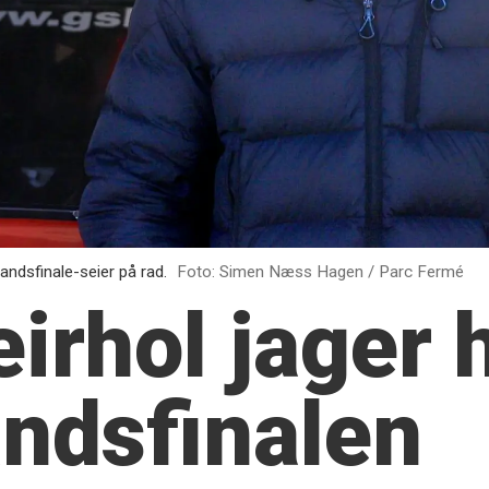
landsfinale-seier på rad.
Foto: Simen Næss Hagen / Parc Fermé
eirhol jager
landsfinalen