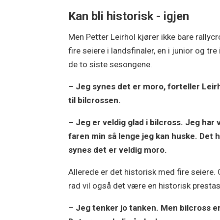
Kan bli historisk - igjen
Men Petter Leirhol kjører ikke bare rallyc
fire seiere i landsfinaler, en i junior og tr
de to siste sesongene.
– Jeg synes det er moro, forteller Leir
til bilcrossen.
– Jeg er veldig glad i bilcross. Jeg h
faren min så lenge jeg kan huske. Det ha
synes det er veldig moro.
Allerede er det historisk med fire seiere. 
rad vil også det være en historisk presta
– Jeg tenker jo tanken. Men bilcross er