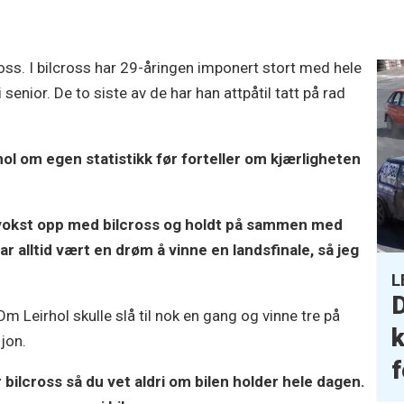
ross. I bilcross har 29-åringen imponert stort med hele
e i senior. De to siste av de har han attpåtil tatt på rad
hol om egen statistikk før forteller om kjærligheten
ar vokst opp med bilcross og holdt på sammen med
r alltid vært en drøm å vinne en landsfinale, så jeg
L
D
Om Leirhol skulle slå til nok en gang og vinne tre på
k
sjon.
f
 bilcross så du vet aldri om bilen holder hele dagen.