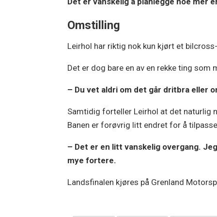
Det er vanskelig å planlegge noe mer e
Omstilling
Leirhol har riktig nok kun kjørt et bilcross
Det er dog bare en av en rekke ting som m
– Du vet aldri om det går dritbra eller 
Samtidig forteller Leirhol at det naturlig n
Banen er forøvrig litt endret for å tilpass
– Det er en litt vanskelig overgang. Jeg
mye fortere.
Landsfinalen kjøres på Grenland Motors