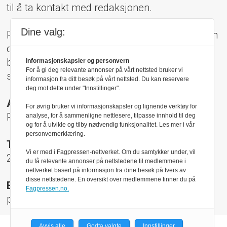
til å ta kontakt med redaksjonen.
Dine valg:
Pressens Faglige Utvalg (PFU) er et klageorgan
oppnevnt av Norsk Presseforbund som
behandler klager mot mediene i presseetiske
Informasjonskapsler og personvern
For å gi deg relevante annonser på vårt nettsted bruker vi
spørsmål.
informasjon fra ditt besøk på vårt nettsted. Du kan reservere
deg mot dette under "Innstillinger".
Adresse:
For øvrig bruker vi informasjonskapsler og lignende verktøy for
Rådhusgt 17, 0158 Oslo
analyse, for å sammenligne nettlesere, tilpasse innhold til deg
og for å utvikle og tilby nødvendig funksjonalitet. Les mer i vår
personvernerklæring.
Telefon:
Vi er med i Fagpressen-nettverket. Om du samtykker under, vil
22 40 50 40
du få relevante annonser på nettstedene til medlemmene i
nettverket basert på informasjon fra dine besøk på tvers av
disse nettstedene. En oversikt over medlemmene finner du på
E-post:
Fagpressen.no.
pfu@presse.no
Avvis alle
Godta valgte
Innstillinger