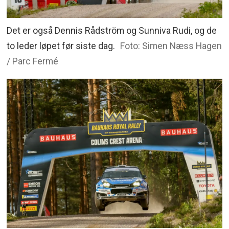
Det er også Dennis Rådström og Sunniva Rudi, og de
to leder løpet før siste dag.
Foto: Simen Næss Hagen
/ Parc Fermé