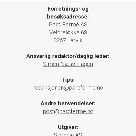
Forretnings- og
besøksadresse:
Parc Fermé AS
Veldreløkka 68
3267 Larvik
Ansvarlig redaktør/daglig leder:
Simen Næss Hagen
Tips:
redaksjonen@parcferme.no
Andre henvendelser:
post@parcferme.no
Utgiver:
Simedia AS