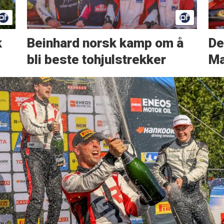
k
Beinhard norsk kamp om å
De
bli beste tohjulstrekker
Ma