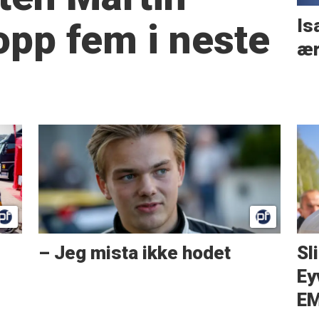
Is
opp fem i neste
ær
– Jeg mista ikke hodet
Sl
Ey
EM