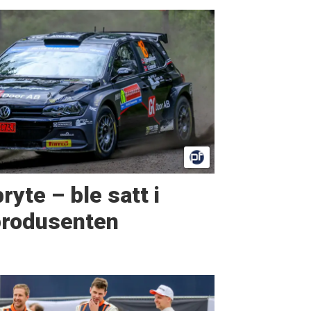
ryte – ble satt i
produsenten