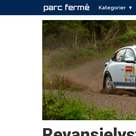
Kategorier
Tag:
royal
rally
Revansjelys