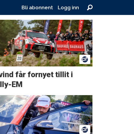
Bli abonnent
Logg inn
ind får fornyet tillit i
lly-EM