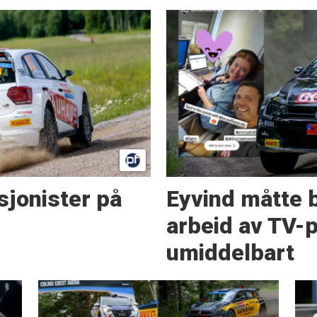
sjonister på
Eyvind måtte b
arbeid av TV-
umiddelbart