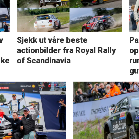
v
Sjekk ut våre beste
Pa
actionbilder fra Royal Rally
op
ske
of Scandinavia
ru
gu