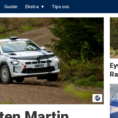
Guide
Ekstra
Tips oss
Eyv
Ra
ten Martin