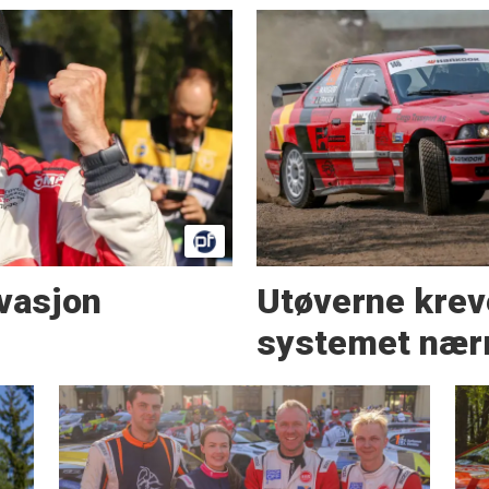
ivasjon
Utøverne krev
systemet nærm