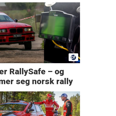
er RallySafe – og
er seg norsk rally