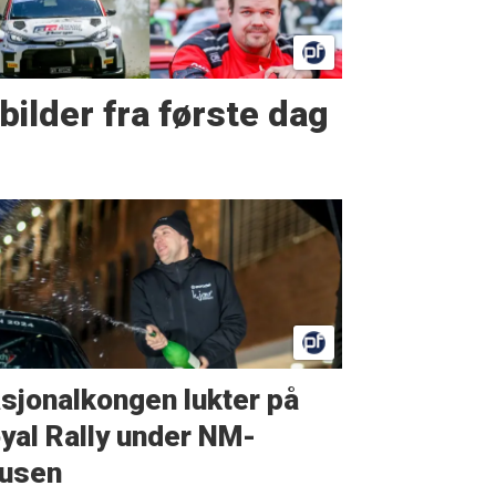
bilder fra første dag
sjonalkongen lukter på
yal Rally under NM-
usen