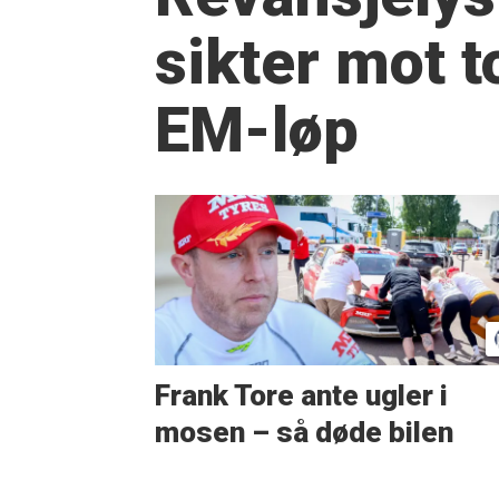
sikter mot t
EM-løp
Frank Tore ante ugler i
mosen – så døde bilen