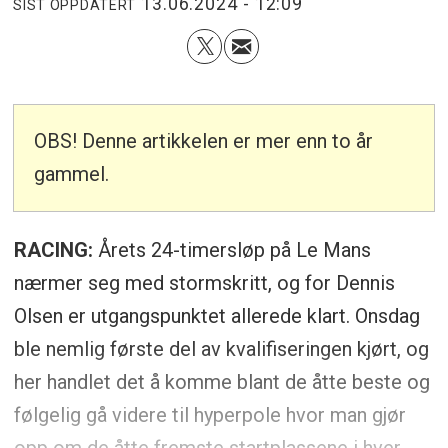
13.06.2024 - 12:09
SIST OPPDATERT
OBS! Denne artikkelen er mer enn to år
gammel.
RACING:
Årets 24-timersløp på Le Mans
nærmer seg med stormskritt, og for Dennis
Olsen er utgangspunktet allerede klart. Onsdag
ble nemlig første del av kvalifiseringen kjørt, og
her handlet det å komme blant de åtte beste og
følgelig gå videre til hyperpole hvor man gjør
opp om de åtte fremste startplassene i hver