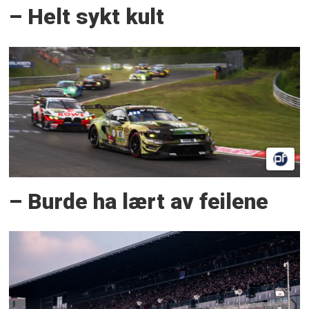
– Helt sykt kult
– Burde ha lært av feilene