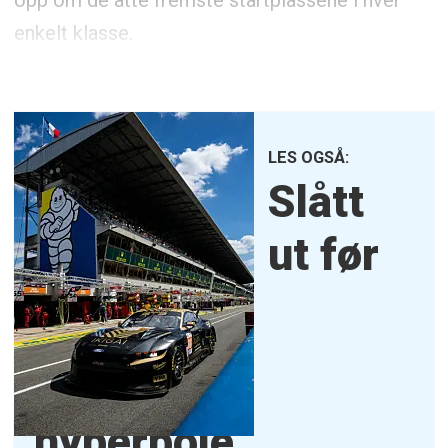
enkelt klasse.
LES OGSÅ:
Slått
ut før
hyperpole