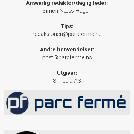
Ansvarlig redaktør/daglig leder:
Simen Næss Hagen
Tips:
redaksjonen@parcferme.no
Andre henvendelser:
post@parcferme.no
Utgiver:
Simedia AS