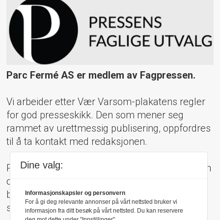
Parc Fermé AS er medlem av Fagpressen.
Vi arbeider etter Vær Varsom-plakatens regler
for god presseskikk. Den som mener seg
rammet av urettmessig publisering, oppfordres
til å ta kontakt med redaksjonen.
Dine valg:
Pressens Faglige Utvalg (PFU) er et klageorgan
oppnevnt av Norsk Presseforbund som
behandler klager mot mediene i presseetiske
Informasjonskapsler og personvern
For å gi deg relevante annonser på vårt nettsted bruker vi
spørsmål.
informasjon fra ditt besøk på vårt nettsted. Du kan reservere
deg mot dette under "Innstillinger".