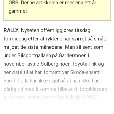
OBS! Denne artikkelen er mer enn ett år
gammel.
RALLY:
Nyheten offentliggjøres tirsdag
formiddag etter at ryktene har svirret så smått i
miljøet de siste månedene. Men så sent som
under Bilsportgallaen på Gardermoen i
november avslo Solberg noen Toyota-link og
henviste til at han fortsatt var Skoda-ansatt.
Samtidig la han ikke skjul på at han ikke har
dårlig tid med å komme tilbake til toppklassen
igjen etter at han satset for fullt der i 2022.