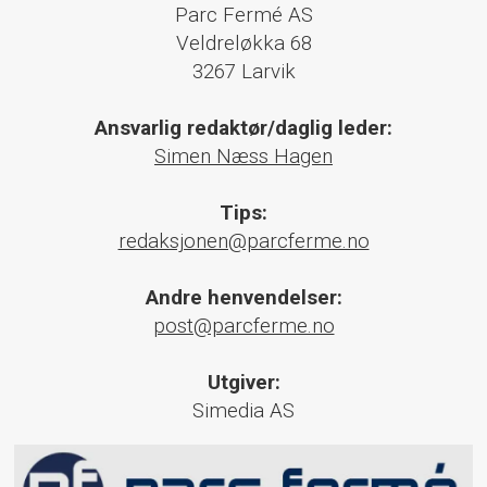
Parc Fermé AS
Veldreløkka 68
3267 Larvik
Ansvarlig redaktør/daglig leder:
Simen Næss Hagen
Tips:
redaksjonen@parcferme.no
Andre henvendelser:
post@parcferme.no
Utgiver:
Simedia AS