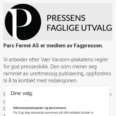
Parc Fermé AS er medlem av Fagpressen.
Vi arbeider etter Vær Varsom-plakatens regler
for god presseskikk. Den som mener seg
rammet av urettmessig publisering, oppfordres
til å ta kontakt med redaksjonen.
Dine valg:
Pressens Faglige Utvalg (PFU) er et klageorgan
oppnevnt av Norsk Presseforbund som
behandler klager mot mediene i presseetiske
Informasjonskapsler og personvern
For å gi deg relevante annonser på vårt nettsted bruker vi
spørsmål.