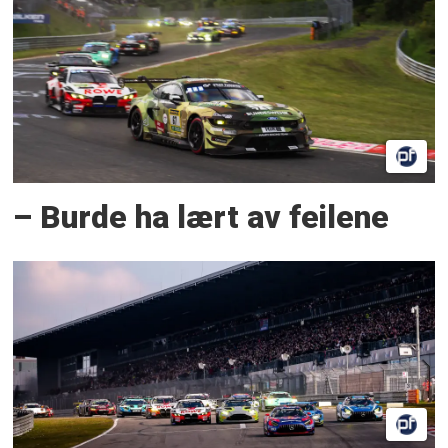
– Burde ha lært av feilene