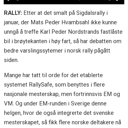
Play
Mute
Ent
RALLY:
Etter at det smalt på Sigdalsrally i
ful
januar, der Mats Peder Hvambsahl ikke kunne
unngå å treffe Karl Peder Nordstrands fastlåste
bil i brøytekanten i høy fart, så har debatten om
bedre varslingssytemer i norsk rally pågått
siden.
Mange har tatt til orde for det etablerte
systemet RallySafe, som benyttes i flere
nasjonale mesterskap, men fortrinnsvis EM og
VM. Og under EM-runden i Sverige denne
helgen, hvor de også integrerte det svenske
mesterskapet, så fikk flere norske deltakere nå