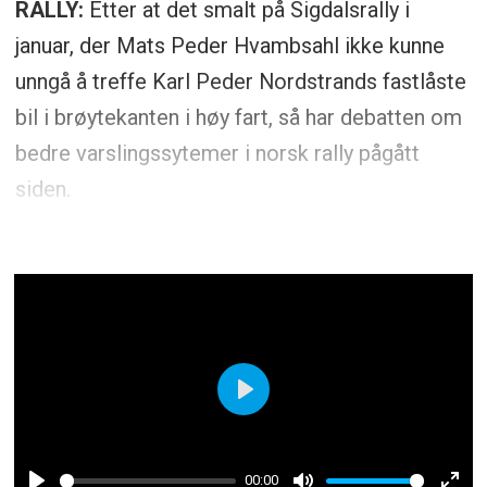
RALLY:
Etter at det smalt på Sigdalsrally i
januar, der Mats Peder Hvambsahl ikke kunne
unngå å treffe Karl Peder Nordstrands fastlåste
bil i brøytekanten i høy fart, så har debatten om
bedre varslingssytemer i norsk rally pågått
siden.
Play
00:00