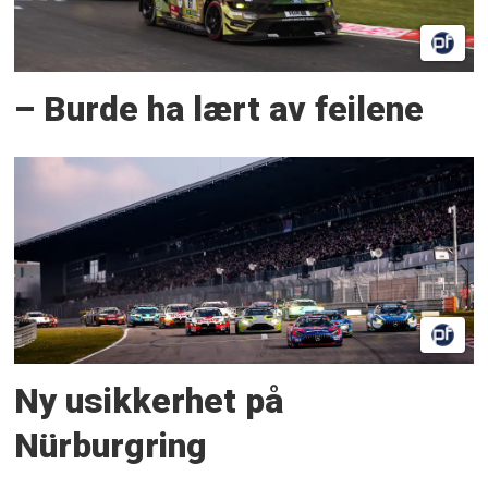
– Burde ha lært av feilene
Ny usikkerhet på
Nürburgring