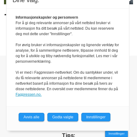
Dine valg:
– Vi har alt å vinne
Informasjonskapsler og personvern
For å gi deg relevante annonser på vårt nettsted bruker vi
informasjon fra ditt besøk på vårt nettsted. Du kan reservere
deg mot dette under "Innstillinger".
For øvrig bruker vi informasjonskapsler og lignende verktøy for
analyse, for å sammenligne nettlesere, tilpasse innhold til deg
og for å utvikle og tilby nødvendig funksjonalitet. Les mer i vår
personvernerklæring.
Forretnings- og
besøksadresse:
Vi er med i Fagpressen-nettverket. Om du samtykker under, vil
du få relevante annonser på nettstedene til medlemmene i
Parc Fermé AS
nettverket basert på informasjon fra dine besøk på tvers av
Veldreløkka 68
disse nettstedene. En oversikt over medlemmene finner du på
3267 Larvik
Fagpressen.no.
Ansvarlig redaktør/daglig leder:
Avvis alle
Godta valgte
Innstillinger
Simen Næss Hagen
Innstillinger
Tips: