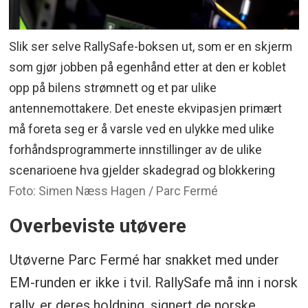
Slik ser selve RallySafe-boksen ut, som er en skjerm
som gjør jobben på egenhånd etter at den er koblet
opp på bilens strømnett og et par ulike
antennemottakere. Det eneste ekvipasjen primært
må foreta seg er å varsle ved en ulykke med ulike
forhåndsprogrammerte innstillinger av de ulike
scenarioene hva gjelder skadegrad og blokkering
Foto: Simen Næss Hagen / Parc Fermé
Overbeviste utøvere
Utøverne Parc Fermé har snakket med under
EM-runden er ikke i tvil. RallySafe må inn i norsk
rally, er deres holdning, signert de norske