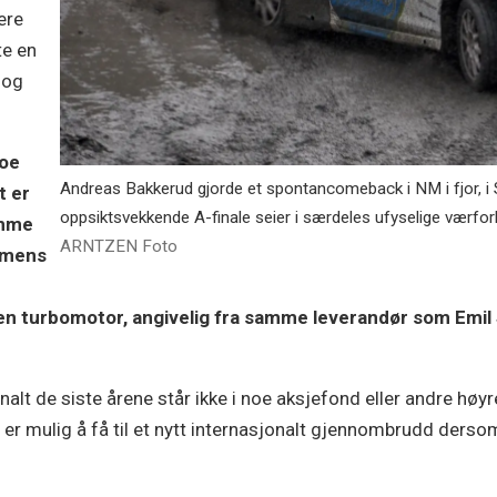
ere
te en
 og
noe
Andreas Bakkerud gjorde et spontancomeback i NM i fjor, i
t er
oppsiktsvekkende A-finale seier i særdeles ufyselige værforh
amme
ARNTZEN Foto
, mens
-
 en turbomotor, angivelig fra samme leverandør som Emil
alt de siste årene står ikke i noe aksjefond eller andre høyr
t er mulig å få til et nytt internasjonalt gjennombrudd ders