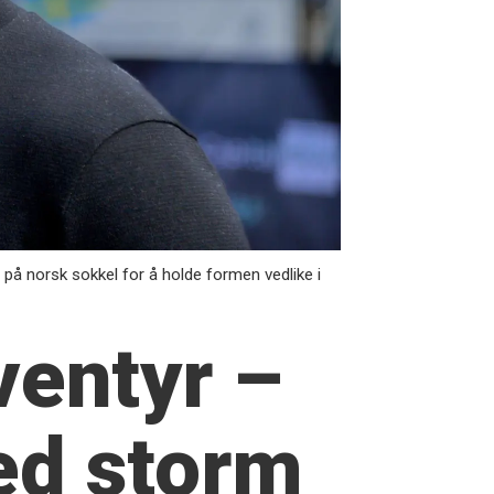
på norsk sokkel for å holde formen vedlike i
ventyr –
ed storm