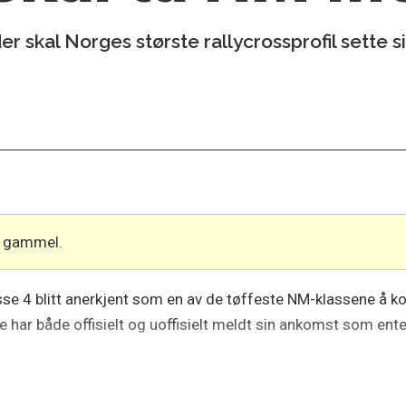
r skal Norges største rallycrossprofil sette s
år gammel.
sse 4 blitt anerkjent som en av de tøffeste NM-klassene å ko
re har både offisielt og uoffisielt meldt sin ankomst som enten