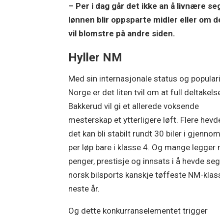
– Per i dag går det ikke an å livnære s
lønnen blir oppsparte midler eller om d
vil blomstre på andre siden.
Hyller NM
Med sin internasjonale status og populari
Norge er det liten tvil om at full deltakels
Bakkerud vil gi et allerede voksende
mesterskap et ytterligere løft. Flere hevd
det kan bli stabilt rundt 30 biler i gjenno
per løp bare i klasse 4. Og mange legger
penger, prestisje og innsats i å hevde seg
norsk bilsports kanskje tøffeste NM-klas
neste år.
Og dette konkurranselementet trigger