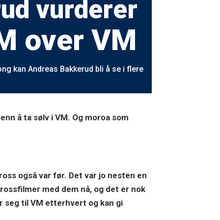
ud vurderer
M over VM
 kan Andreas Bakkerud bli å se i flere
 enn å ta sølv i VM. Og moroa som
cross også var før. Det var jo nesten en
crossfilmer med dem nå, og det er nok
er seg til VM etterhvert og kan gi