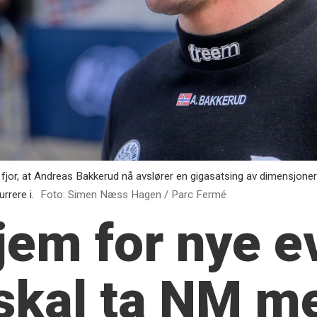
jor, at Andreas Bakkerud nå avslører en gigasatsing av dimensjoner 
rrere i.
Foto: Simen Næss Hagen / Parc Fermé
jem for nye e
skal ta NM m