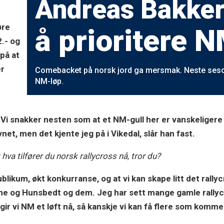
Andreas Bakker
øre
å prioritere
N
2.- og
på at
er
Comebacket på norsk jord ga mersmak. Neste sesong
NM-løp.
Vi snakker nesten som at et NM-gull her er vanskeligere
et, men det kjente jeg på i Vikedal, slår han fast.
hva tilfører du norsk rallycross nå, tror du?
publikum, økt konkurranse, og at vi kan skape litt det rally
che og Hunsbedt og dem. Jeg har sett mange gamle rally
n gir vi NM et løft nå, så kanskje vi kan få flere som komm