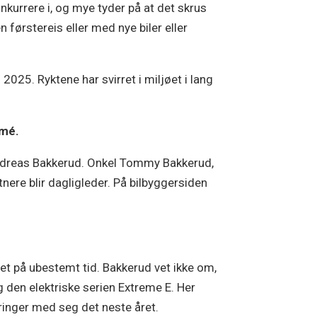
nkurrere i, og mye tyder på at det skrus
 førstereis eller med nye biler eller
025. Ryktene har svirret i miljøet i lang
rmé.
 Andreas Bakkerud. Onkel Tommy Bakkerud,
ere blir dagligleder. På bilbyggersiden
et på ubestemt tid. Bakkerud vet ikke om,
g den elektriske serien Extreme E. Her
bringer med seg det neste året.