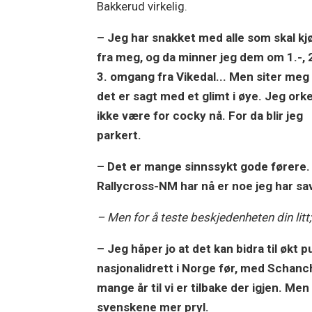
Bakkerud virkelig.
– Jeg har snakket med alle som skal kj
fra meg, og da minner jeg dem om 1.-, 
3. omgang fra Vikedal... Men siter meg 
det er sagt med et glimt i øye. Jeg ork
ikke være for cocky nå. For da blir jeg
parkert.
– Det er mange sinnssykt gode førere. 
Rallycross-NM har nå er noe jeg har savn
– Men for å teste beskjedenheten din litt; 
– Jeg håper jo at det kan bidra til økt 
nasjonalidrett i Norge før, med Schan
mange år til vi er tilbake der igjen. Me
svenskene mer pryl.