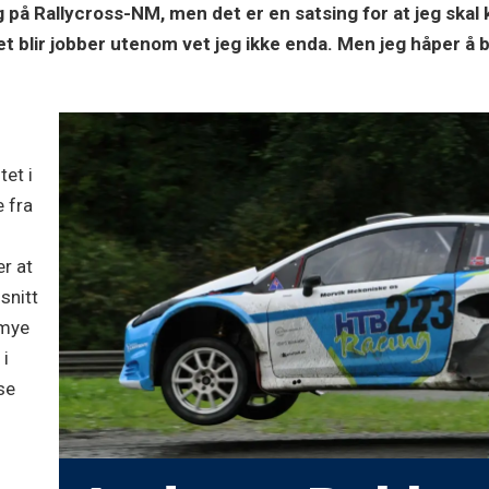
eg på Rallycross-NM, men det er en satsing for at jeg skal
et blir jobber utenom vet jeg ikke enda. Men jeg håper å 
tet i
e fra
er at
msnitt
 mye
 i
se