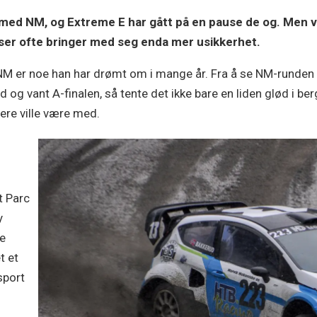
 med NM, og Extreme E har gått på en pause de og. Men vi 
user ofte bringer med seg enda mer usikkerhet.
 NM er noe han har drømt om i mange år. Fra å se NM-runden på
rd og vant A-finalen, så tente det ikke bare en liden glød i 
ere ville være med.
t Parc
y
ke
t et
sport