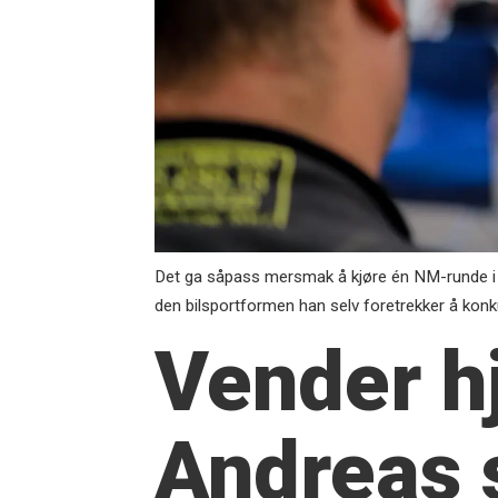
Det ga såpass mersmak å kjøre én NM-runde i f
den bilsportformen han selv foretrekker å konku
Vender h
Andreas 