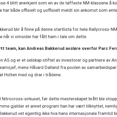
sse 4 blitt anerkjent som en av de tøffeste NM-klassene å ko
re har både offisielt og uoffisielt meldt sin ankomst som enten
rud blir å finne på denne startlista for hele Rallycross-NM 2
e når vi omsider har fått ham i tale om dette.
nytt team, kan Andreas Bakkerud avsløre overfor Parc Fe
n AS og er et selskap stiftet av investorer og partnere av
 teamsjef, mens Håvard Dalland fra poolen av samarbeidspartn
el Holten med og drar i trådene.
 Nitrocross-sirkuset, før dette mesterskapet brått ble stopp
samme gjelder et annet program han har vært tilknyttet, nemli
 Bakkerud vet egentlig ikke hva hans internasjonale framtid 