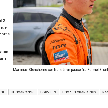
l 2,
inger
shorne
t som
 som
å
Martinius Stenshorne ser frem til en pause fra Formel 3-sir
RNE
HUNGARORING
FORMEL 3
UNGARN GRAND PRIX
RA