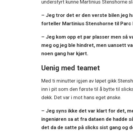
understyrt kunne Martinius Stenshorne slå
– Jeg tror det er den verste bilen jeg ha
forteller Martinius Stenshorne til Parc
– Jeg kom opp et par plasser men så var 
meg og jeg ble hindret, men uansett var
noen gang har kjørt.
Uenig med teamet
Med ti minutter igjen av løpet gikk Stens
inn i pit som den første til å bytte til slick
dekk. Det var i mot hans eget ønske.
– Jeg syns ikke det var klart for det, m
ingeniøren sa at fra dataen de hadde s
det da de satte på slicks sist gang og d