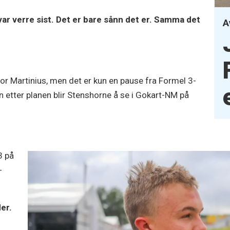
 var verre sist. Det er bare sånn det er. Samma det
A
r Martinius, men det er kun en pause fra Formel 3-
n etter planen blir Stenshorne å se i Gokart-NM på
3 på
-
der.