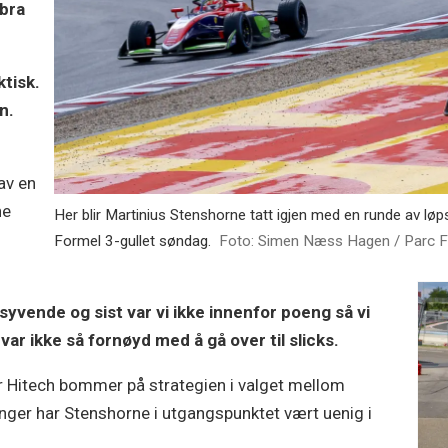
 bra
ktisk.
n.
av en
ne
Her blir Martinius Stenshorne tatt igjen med en runde av løp
Formel 3-gullet søndag.
Foto: Simen Næss Hagen / Parc 
l syvende og sist var vi ikke innenfor poeng så vi
var ikke så fornøyd med å gå over til slicks.
r Hitech bommer på strategien i valget mellom
nger har Stenshorne i utgangspunktet vært uenig i