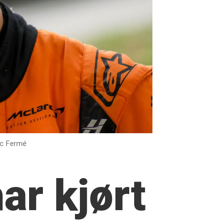
rc Fermé
har kjørt