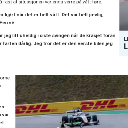
 fast at situasjonen var enda verre på vått føre.
r kjørt når det er helt vått. Det var helt jævlig,
 Fermé.
jeg litt uheldig i siste svingen når de krasjet foran
L
 farten dårlig. Jeg tror det er den verste bilen jeg
L
horne
s-
en
å var
et