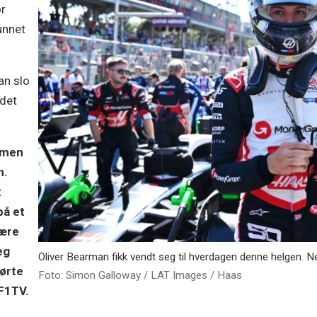
or
unnet
han slo
 det
g men
n.
t
 på et
være
eg
Oliver Bearman fikk vendt seg til hverdagen denne helgen. Ne
jørte
Foto: Simon Galloway / LAT Images / Haas
 F1TV.