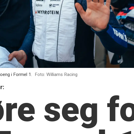
poeng i Formel 1.
Foto: Williams Racing
r:
øre seg f