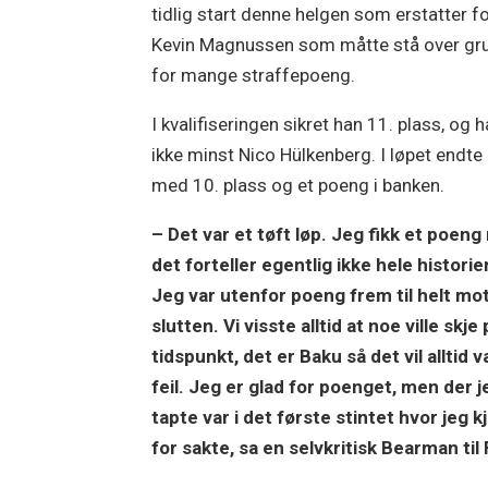
tidlig start denne helgen som erstatter f
Kevin Magnussen som måtte stå over gr
for mange straffepoeng.
I kvalifiseringen sikret han 11. plass, og 
ikke minst Nico Hülkenberg. I løpet endte
med 10. plass og et poeng i banken.
– Det var et tøft løp. Jeg fikk et poen
det forteller egentlig ikke hele historie
Jeg var utenfor poeng frem til helt mo
slutten. Vi visste alltid at noe ville skje
tidspunkt, det er Baku så det vil alltid 
feil. Jeg er glad for poenget, men der j
tapte var i det første stintet hvor jeg k
for sakte, sa en selvkritisk Bearman til