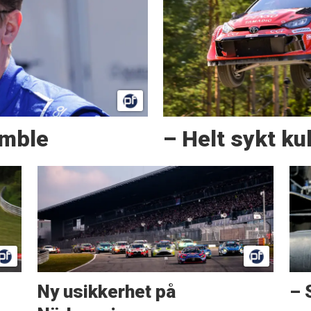
amble
– Helt sykt kul
Ny usikkerhet på
– 