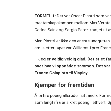
FORMEL 1:
Det var Oscar Piastri som va
mesterskapskampen mellom Max Verstappe
Carlos Sainz og Sergio Perez krasjet ut a
Men Piastri er ikke den eneste unggutten
smile etter løpet var Williams-fører Fran
– Jeg er veldig veldig glad. Det er et fa
over hva vi oppnådde sammen. Det var et
Franco Colapinto til Viaplay.
Kjemper for fremtiden
Å ta fire poeng allerede i sitt andre Formel
som langt ifra er sikret poeng i ethvert lø