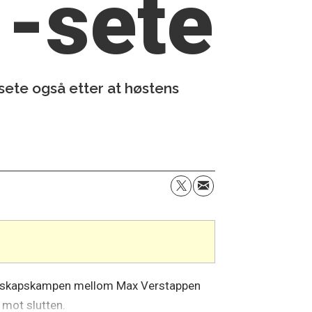
1-sete
 sete også etter at høstens
terskapskampen mellom Max Verstappen
t mot slutten.