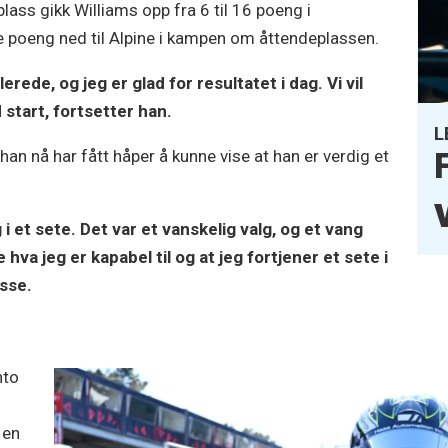
s gikk Williams opp fra 6 til 16 poeng i
e poeng ned til Alpine i kampen om åttendeplassen.
erede, og jeg er glad for resultatet i dag. Vi vil
 start, fortsetter han.
L
an nå har fått håper å kunne vise at han er verdig et
 i et sete. Det var et vanskelig valg, og et vang
hva jeg er kapabel til og at jeg fortjener et sete i
esse.
nto
m
 en