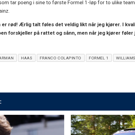
om tar poeng i sine to første Formel 1-løp for to ulike team.
ainz.
r rød! Ærlig talt føles det veldig likt når jeg kjører. I kv
n forskjeller på rattet og sånn, men når jeg kjører føler j
EARMAN
HAAS
FRANCO COLAPINTO
FORMEL 1
WILLIAM
: