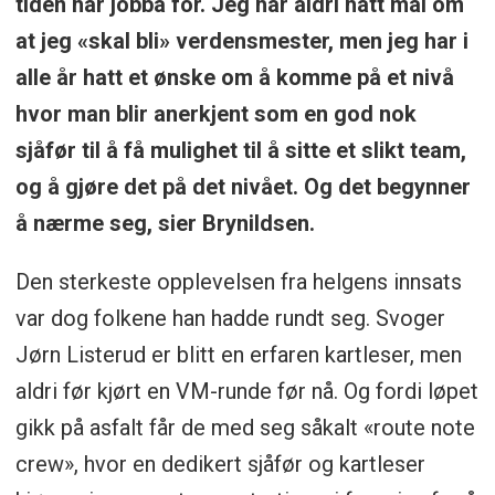
tiden har jobba for. Jeg har aldri hatt mål om
at jeg «skal bli» verdensmester, men jeg har i
alle år hatt et ønske om å komme på et nivå
hvor man blir anerkjent som en god nok
sjåfør til å få mulighet til å sitte et slikt team,
og å gjøre det på det nivået. Og det begynner
å nærme seg, sier Brynildsen.
Den sterkeste opplevelsen fra helgens innsats
var dog folkene han hadde rundt seg. Svoger
Jørn Listerud er blitt en erfaren kartleser, men
aldri før kjørt en VM-runde før nå. Og fordi løpet
gikk på asfalt får de med seg såkalt «route note
crew», hvor en dedikert sjåfør og kartleser