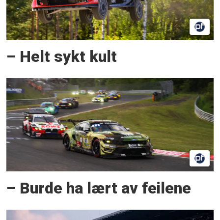
– Helt sykt kult
– Burde ha lært av feilene