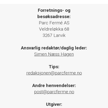
Forretnings- og
besøksadresse:
Parc Fermé AS
Veldreløkka 68
3267 Larvik
Ansvarlig redaktør/daglig leder:
Simen Næss Hagen
Tips:
redaksjonen@parcferme.no
Andre henvendelser:
post@parcferme.no
Utgiver: