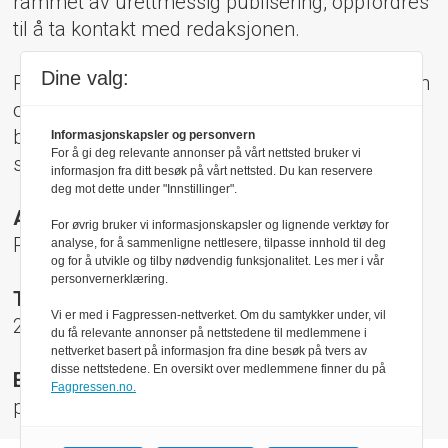
rammet av urettmessig publisering, oppfordres
til å ta kontakt med redaksjonen.
Dine valg:
Pressens Faglige Utvalg (PFU) er et klageorgan
oppnevnt av Norsk Presseforbund som
behandler klager mot mediene i presseetiske
Informasjonskapsler og personvern
For å gi deg relevante annonser på vårt nettsted bruker vi
spørsmål.
informasjon fra ditt besøk på vårt nettsted. Du kan reservere
deg mot dette under "Innstillinger".
Adresse:
For øvrig bruker vi informasjonskapsler og lignende verktøy for
Rådhusgt 17, 0158 Oslo
analyse, for å sammenligne nettlesere, tilpasse innhold til deg
og for å utvikle og tilby nødvendig funksjonalitet. Les mer i vår
personvernerklæring.
Telefon:
Vi er med i Fagpressen-nettverket. Om du samtykker under, vil
22 40 50 40
du få relevante annonser på nettstedene til medlemmene i
nettverket basert på informasjon fra dine besøk på tvers av
disse nettstedene. En oversikt over medlemmene finner du på
E-post:
Fagpressen.no.
pfu@presse.no