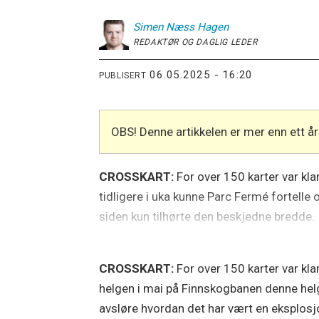
Simen
Næss Hagen
REDAKTØR OG DAGLIG LEDER
06.05.2025 - 16:20
PUBLISERT
OBS! Denne artikkelen er mer enn ett 
CROSSKART:
For over 150 karter var kla
tidligere i uka kunne Parc Fermé fortelle
siden kun tilhørte den beskjedne bredde.
CROSSKART:
For over 150 karter var kla
helgen i mai på Finnskogbanen denne helge
avsløre hvordan det har vært en eksplosj