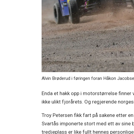
Alvin Brøderud i føringen foran Håkon Jacobse
Enda et hakk opp i motorstørrelse finner 
ikke ulikt fjorårets. Og regjerende norge
Troy Petersen fikk fart på sakene etter e
Svartås imponerte stort med ett av sine b
tredjeplass er like fullt hennes personlig