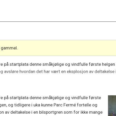
år gammel.
re på startplata denne småkjølige og vindfulle første helge
 og avsløre hvordan det har vært en eksplosjon av deltakelse
re på startplata denne småkjølige og vindfulle første
n, og tidligere i uka kunne Parc Fermé fortelle og
on av deltakelse i en bilsportgren som for ikke mange