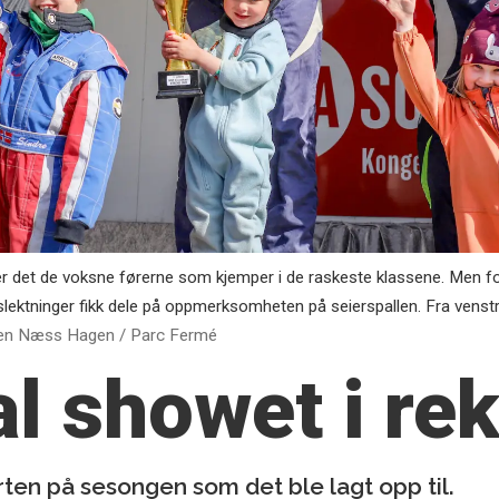
 er det de voksne førerne som kjemper i de raskeste klassene. Men f
 slektninger fikk dele på oppmerksomheten på seierspallen. Fra venstre
en Næss Hagen / Parc Fermé
al showet
i re
ten på sesongen som det ble lagt opp til.