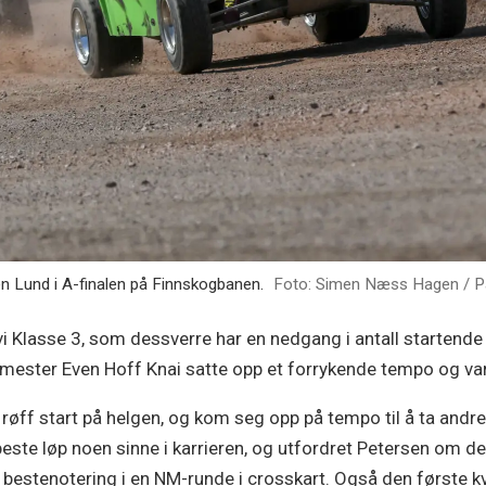
n Lund i A-finalen på Finnskogbanen.
Foto: Simen Næss Hagen / P
vi Klasse 3, som dessverre har en nedgang i antall startende
smester Even Hoff Knai satte opp et forrykende tempo og var 
n røff start på helgen, og kom seg opp på tempo til å ta andr
este løp noen sinne i karrieren, og utfordret Petersen om de
e bestenotering i en NM-runde i crosskart. Også den første kv