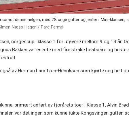
rsomst denne helgen, med 28 unge gutter og jenter i Mini-klassen, s
 Simen Næss Hagen / Parc Fermé
en, norgescup i klasse 1 for utøvere mellom 9 og 13 år. Der s
Magnus Bakken var eneste med fire strake heatseire og beste 
restrud.
også av Herman Lauritzen-Henriksen som kjørte seg helt opp fr
skinne, primært anført av fjorårets toer i Klasse 1, Alvin Brød
finalen var det ingen som kunne tukte Kongsvinger-gutten s