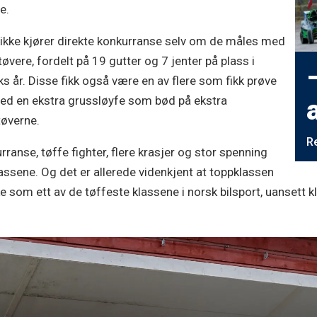
e.
m ikke kjører direkte konkurranse selv om de måles med
øvere, fordelt på 19 gutter og 7 jenter på plass i
ks år. Disse fikk også være en av flere som fikk prøve
ed en ekstra grussløyfe som bød på ekstra
tøverne.
Re
ranse, tøffe fighter, flere krasjer og stor spenning
ssene. Og det er allerede videnkjent at toppklassen
 som ett av de tøffeste klassene i norsk bilsport, uansett