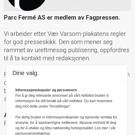
Parc Fermé AS er medlem av Fagpressen.
Vi arbeider etter Vær Varsom-plakatens regler
for god presseskikk. Den som mener seg
rammet av urettmessig publisering, oppfordres
til å ta kontakt med redaksjonen.
Dine valg:
Pressens Faglige Utvalg (PFU) er et klageorgan
oppnevnt av Norsk Presseforbund som
behandler klager mot mediene i presseetiske
Informasjonskapsler og personvern
For å gi deg relevante annonser på vårt nettsted bruker vi
spørsmål.
informasjon fra ditt besøk på vårt nettsted. Du kan reservere
deg mot dette under "Innstillinger".
Adresse:
For øvrig bruker vi informasjonskapsler og lignende verktøy for
Rådhusgt 17, 0158 Oslo
analyse, for å sammenligne nettlesere, tilpasse innhold til deg
og for å utvikle og tilby nødvendig funksjonalitet. Les mer i vår
personvernerklæring.