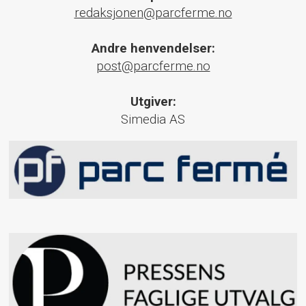
redaksjonen@parcferme.no
Andre henvendelser:
post@parcferme.no
Utgiver:
Simedia AS