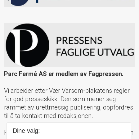
Parc Fermé AS er medlem av Fagpressen.
Vi arbeider etter Vær Varsom-plakatens regler
for god presseskikk. Den som mener seg
rammet av urettmessig publisering, oppfordres
til å ta kontakt med redaksjonen.
Dine valg:
Pressens Faglige Utvalg (PFU) er et klageorgan