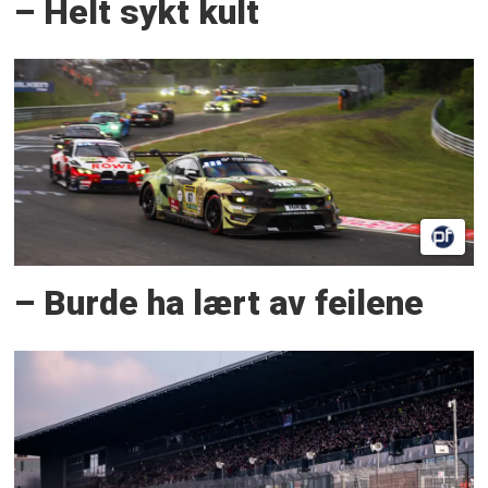
– Helt sykt kult
– Burde ha lært av feilene