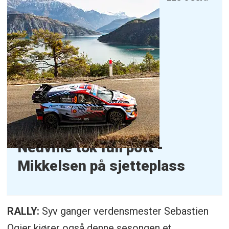
Neuville tok full pott -
Mikkelsen på sjetteplass
RALLY:
Syv ganger verdensmester Sebastien
Ogier kjører også denne sesongen et