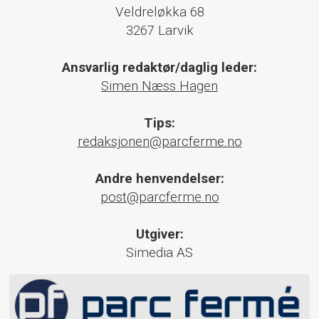
Veldreløkka 68
3267 Larvik
Ansvarlig redaktør/daglig leder:
Simen Næss Hagen
Tips:
redaksjonen@parcferme.no
Andre henvendelser:
post@parcferme.no
Utgiver:
Simedia AS