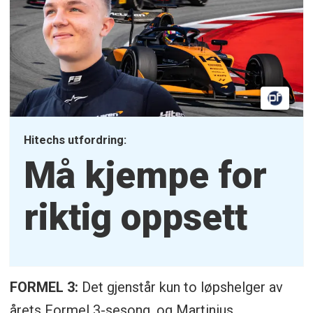
Hitechs utfordring:
Må kjempe for
riktig oppsett
FORMEL 3:
Det gjenstår kun to løpshelger av
årets Formel 3-sesong, og Martinius