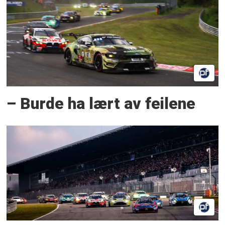
– Burde ha lært av feilene