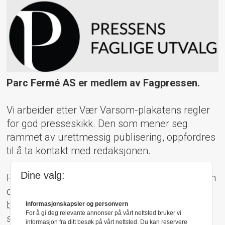
Parc Fermé AS er medlem av Fagpressen.
Vi arbeider etter Vær Varsom-plakatens regler
for god presseskikk. Den som mener seg
rammet av urettmessig publisering, oppfordres
til å ta kontakt med redaksjonen.
Dine valg:
Pressens Faglige Utvalg (PFU) er et klageorgan
oppnevnt av Norsk Presseforbund som
behandler klager mot mediene i presseetiske
Informasjonskapsler og personvern
For å gi deg relevante annonser på vårt nettsted bruker vi
spørsmål.
informasjon fra ditt besøk på vårt nettsted. Du kan reservere