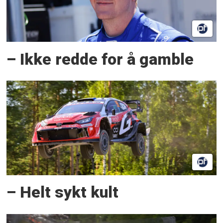
– Ikke redde for å gamble
– Helt sykt kult