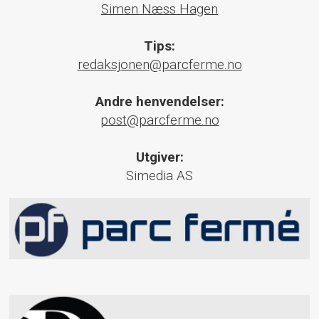
Simen Næss Hagen
Tips:
redaksjonen@parcferme.no
Andre henvendelser:
post@parcferme.no
Utgiver:
Simedia AS