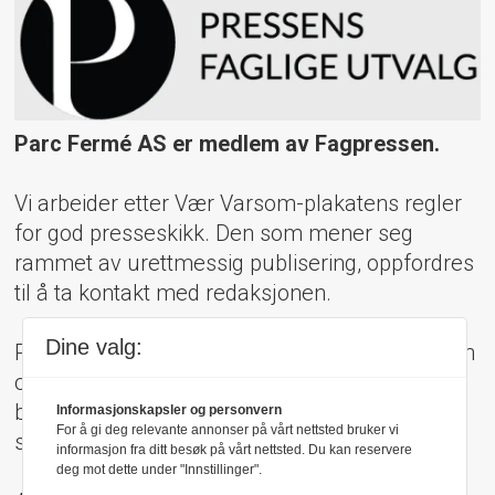
Parc Fermé AS er medlem av Fagpressen.
Vi arbeider etter Vær Varsom-plakatens regler
for god presseskikk. Den som mener seg
rammet av urettmessig publisering, oppfordres
til å ta kontakt med redaksjonen.
Dine valg:
Pressens Faglige Utvalg (PFU) er et klageorgan
oppnevnt av Norsk Presseforbund som
behandler klager mot mediene i presseetiske
Informasjonskapsler og personvern
For å gi deg relevante annonser på vårt nettsted bruker vi
spørsmål.
informasjon fra ditt besøk på vårt nettsted. Du kan reservere
deg mot dette under "Innstillinger".