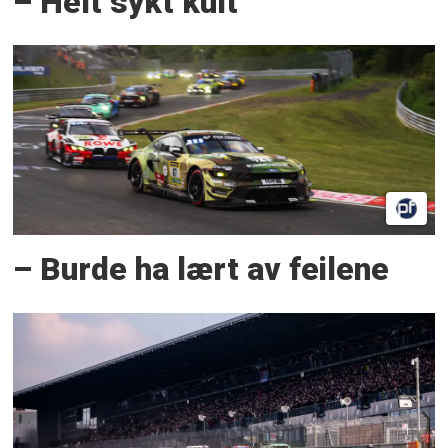
– Helt sykt kult
– Burde ha lært av feilene