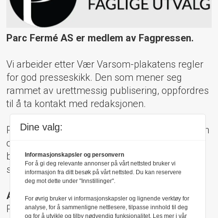
Parc Fermé AS er medlem av Fagpressen.
Vi arbeider etter Vær Varsom-plakatens regler
for god presseskikk. Den som mener seg
rammet av urettmessig publisering, oppfordres
til å ta kontakt med redaksjonen.
Dine valg:
Pressens Faglige Utvalg (PFU) er et klageorgan
oppnevnt av Norsk Presseforbund som
behandler klager mot mediene i presseetiske
Informasjonskapsler og personvern
For å gi deg relevante annonser på vårt nettsted bruker vi
spørsmål.
informasjon fra ditt besøk på vårt nettsted. Du kan reservere
deg mot dette under "Innstillinger".
Adresse:
For øvrig bruker vi informasjonskapsler og lignende verktøy for
Rådhusgt 17, 0158 Oslo
analyse, for å sammenligne nettlesere, tilpasse innhold til deg
og for å utvikle og tilby nødvendig funksjonalitet. Les mer i vår