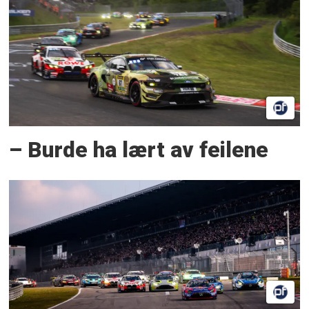
– Burde ha lært av feilene