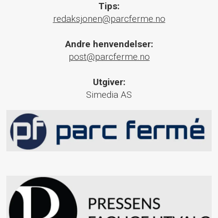
Tips:
redaksjonen@parcferme.no
Andre henvendelser:
post@parcferme.no
Utgiver:
Simedia AS