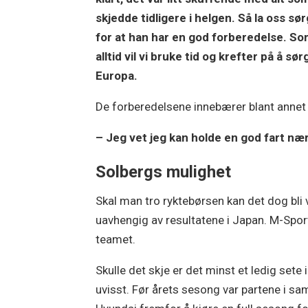
skjedde tidligere i helgen. Så la oss sø
for at han har en god forberedelse. S
alltid vil vi bruke tid og krefter på å s
Europa.
De forberedelsene innebærer blant annet
– Jeg vet jeg kan holde en god fart nær
Solbergs mulighet
Skal man tro ryktebørsen kan det dog bli v
uavhengig av resultatene i Japan. M-Sports
teamet.
Skulle det skje er det minst et ledig sete 
uvisst. Før årets sesong var partene i sam