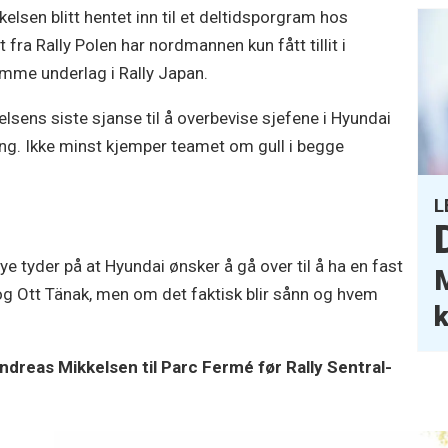
sen blitt hentet inn til et deltidsporgram hos
 fra Rally Polen har nordmannen kun fått tillit i
samme underlag i Rally Japan.
lsens siste sjanse til å overbevise sjefene i Hyundai
ong. Ikke minst kjemper teamet om gull i begge
L
ye tyder på at Hyundai ønsker å gå over til å ha en fast
M
 og Ott Tänak, men om det faktisk blir sånn og hvem
k
ndreas Mikkelsen til Parc Fermé før Rally Sentral-
g