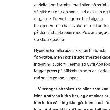
endelig komfortabel med bilen på asfalt,
så gikk det galt da han skled av veien og i
et gjerde. Poengfangsten ble følgelig
beskjeden, men han avsluttet med andre
på den siste etappen med Power stage-s
og ekstra poeng.
Hyundai har allerede sikret en historisk
førertittel, men i konstruktørmesterskape
ingenting avgjort. Teamsjed Cyril Abitebo
legger press på Mikkelsen som en av de
må sanke poeng i Japan.
– Vi trenger absolutt tre biler som kan 
Men Andreas bidro her, og det viser at
kan bidra når ting ikke går ham imot. De
klart, det var litt skuffende med alt so