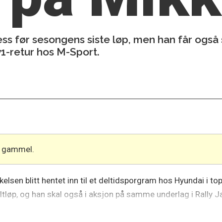
s før sesongens siste løp, men han får også s
ly1-retur hos M-Sport.
år gammel.
en blitt hentet inn til et deltidsporgram hos Hyundai i topp
faltløp, og han skal også i aksjon på samme underlag i Rally 