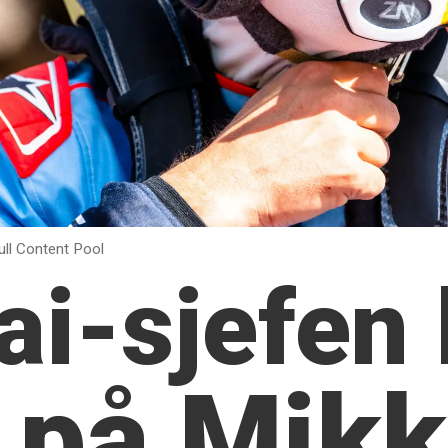
ll Content Pool
i-sjefen 
 på Mikk