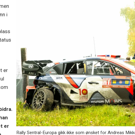
 men
nn i
plass
tatus
t er
ul
 som
bidra.
 han
t er
Rally Sentral-Europa gikk ikke som ønsket for Andreas Mikk
m