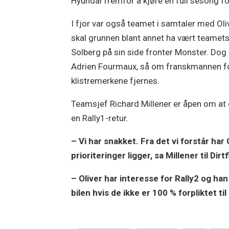
Hyundai fremfor å kjøre en full sesong f
I fjor var også teamet i samtaler med Ol
skal grunnen blant annet ha vært teamets
Solberg på sin side fronter Monster. Do
Adrien Fourmaux, så om franskmannen for
klistremerkene fjernes.
Teamsjef Richard Millener er åpen om a
en Rally1-retur.
– Vi har snakket. Fra det vi forstår ha
prioriteringer ligger, sa Millener til Dirt
– Oliver har interesse for Rally2 og han 
bilen hvis de ikke er 100 % forpliktet ti