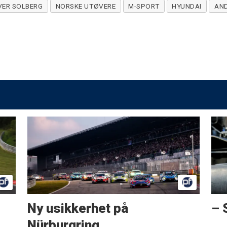
VER SOLBERG
NORSKE UTØVERE
M-SPORT
HYUNDAI
AND
Ny usikkerhet på
– 
Nürburgring