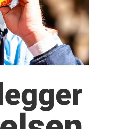
legger
elsen