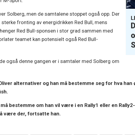
or M-Sport.
iver Solberg, men de samtalene stoppet også opp. Der
L
 sterke fronting av energidrikken Red Bull, mens
D
g henger Red Bull-sponsen i stor grad sammen med
o
later teamet kan potensielt også Red Bull-
S
t de også denne gangen er i samtaler med Solberg om
r Oliver alternativer og han må bestemme seg for hva han
fish.
må bestemme om han vil være i en Rally1 eller en Rally2-bil
l å være der, fortsatte han.