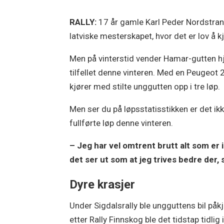
RALLY:
17 år gamle Karl Peder Nordstrand
latviske mesterskapet, hvor det er lov å k
Men på vinterstid vender Hamar-gutten hj
tilfellet denne vinteren. Med en Peugeot 
kjører med stilte unggutten opp i tre løp.
Men ser du på løpsstatisstikken er det ik
fullførte løp denne vinteren.
– Jeg har vel omtrent brutt alt som er i
det ser ut som at jeg trives bedre der,
Dyre krasjer
Under Sigdalsrally ble ungguttens bil påk
etter Rally Finnskog ble det tidstap tidli