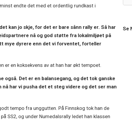
minst endte det med et ordentlig rundkast i
et kan jo skje, for det er bare sånn rally er. Så har
Se 
idspartnere nå og god støtte fra lokalmiljøet på
itt mye dyrere enn det vi forventet, forteller
jen er en koksekvens av at han har økt tempoet.
ene også. Det er en balansegang, og det tok ganske
en nå har vi pusha det et steg videre og det ser man
 godt tempo fra unggutten. På Finnskog tok han de
p på SS2, og under Numedalsrally ledet han klassen