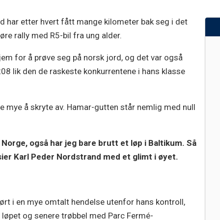
 har etter hvert fått mange kilometer bak seg i det
jøre rally med R5-bil fra ung alder.
em for å prøve seg på norsk jord, og det var også
208 lik den de raskeste konkurrentene i hans klasse
ke mye å skryte av. Hamar-gutten står nemlig med null
 Norge, også har jeg bare brutt et løp i Baltikum. Så
 sier Karl Peder Nordstrand med et glimt i øyet.
jørt i en mye omtalt hendelse utenfor hans kontroll,
g i løpet og senere trøbbel med Parc Fermé-