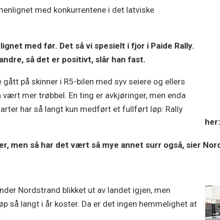
lignet med konkurrentene i det latviske
et med før. Det så vi spesielt i fjor i Paide Rally.
dre, så det er positivt, slår han fast.
 gått på skinner i R5-bilen med syv seiere og ellers
å vært mer trøbbel. En ting er avkjøringer, men enda
tarter har så langt kun medført et fullført løp: Rally
her:
er, men så har det vært så mye annet surr også, sier No
nder Nordstrand blikket ut av landet igjen, men
øp så langt i år koster. Da er det ingen hemmelighet at