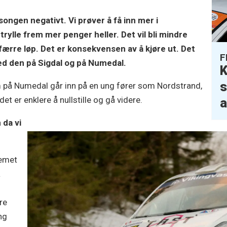
songen negativt. Vi prøver å få inn mer i
rylle frem mer penger heller. Det vil bli mindre
 færre løp. Det er konsekvensen av å kjøre ut. Det
F
d den på Sigdal og på Numedal.
K
s
m på Numedal går inn på en ung fører som Nordstrand,
t er enklere å nullstille og gå videre.
a
 da vi
temet
å
re
ng