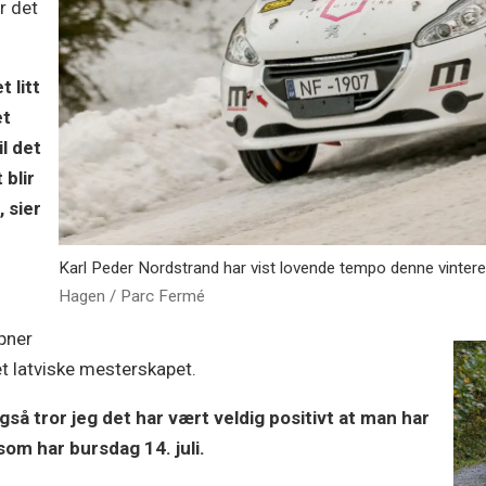
r det
t litt
et
l det
 blir
, sier
Karl Peder Nordstrand har vist lovende tempo denne vinteren
Hagen / Parc Fermé
åpner
et latviske mesterskapet.
gså tror jeg det har vært veldig positivt at man har
 som har bursdag 14. juli.