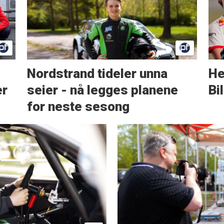
Nordstrand tideler unna
He
er
seier - nå legges planene
Bi
for neste sesong