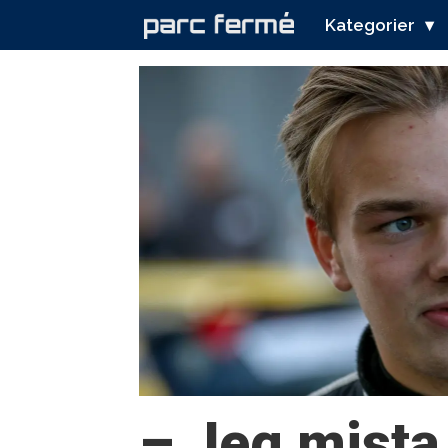
Kategorier
Tag:
karl
peder
nordstrand
– Jeg mista