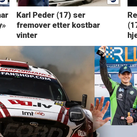
har
Karl Peder (17) ser
Re
y»
fremover etter kostbar
(17
vinter
hj