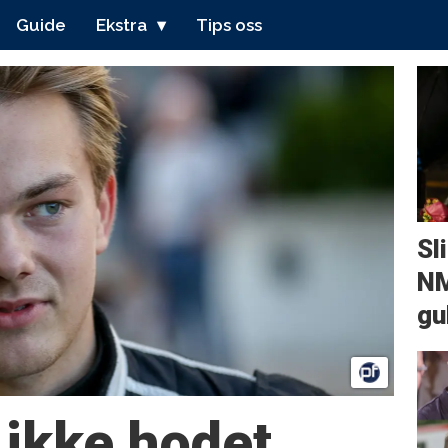
Guide
Ekstra
Tips oss
Sl
NM
gu
 ikke hodet