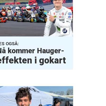
ES OGSÅ:
Nå kommer Hauger-
effekten i gokart