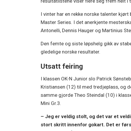
resultatlistene viser flere seg frem helt i
I vinter har en rekke norske talenter kjør
Master Series. I det anerkjente mesters
Antonelli, Dennis Hauger og Martinius Sten
Den femte og siste løpshelg gikk av stab
gledelige norske resultater.
Utsatt feiring
I klassen OK-N Junior slo Patrick Sønste
Kristiansen (12) til med tredjeplass, og d
samme gjorde Theo Steindal (10) i klass
Mini Gr.3.
– Jeg er veldig stolt, og det var et veld
stort skritt innenfor gokart. Det er før