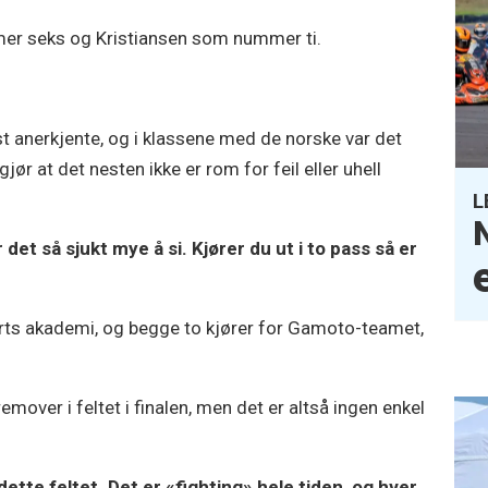
er seks og Kristiansen som nummer ti.
 anerkjente, og i klassene med de norske var det
jør at det nesten ikke er rom for feil eller uhell
L
r det så sjukt mye å si. Kjører du ut i to pass så er
ports akademi, og begge to kjører for Gamoto-teamet,
mover i feltet i finalen, men det er altså ingen enkel
ette feltet. Det er «fighting» hele tiden, og hver