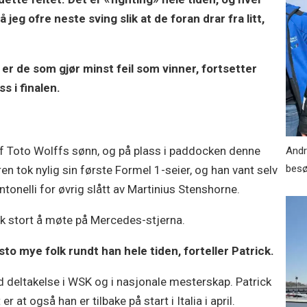
eg ofre neste sving slik at de foran drar fra litt,
er de som gjør minst feil som vinner, fortsetter
ss i finalen.
jef Toto Wolffs sønn, og på plass i paddocken denne
Andre
bes
ren tok nylig sin første Formel 1-seier, og han vant selv
ntonelli for øvrig slått av Martinius Stenshorne.
nok stort å møte på Mercedes-stjerna.
sto mye folk rundt han hele tiden, forteller Patrick.
ed deltakelse i WSK og i nasjonale mesterskap. Patrick
r at også han er tilbake på start i Italia i april.