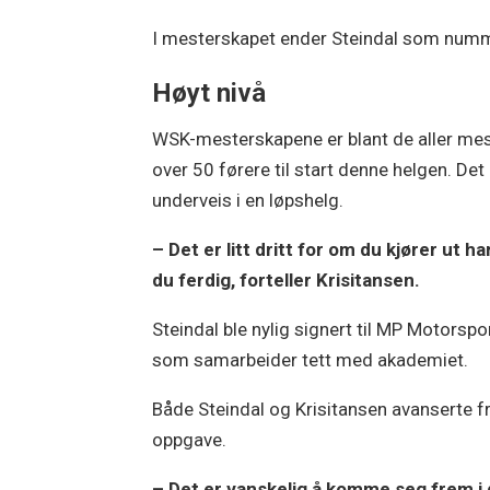
I mesterskapet ender Steindal som numm
Høyt nivå
WSK-mesterskapene er blant de aller mest
over 50 førere til start denne helgen. Det g
underveis i en løpshelg.
– Det er litt dritt for om du kjører ut ha
du ferdig, forteller Krisitansen.
Steindal ble nylig signert til MP Motors
som samarbeider tett med akademiet.
Både Steindal og Krisitansen avanserte fre
oppgave.
– Det er vanskelig å komme seg frem i d