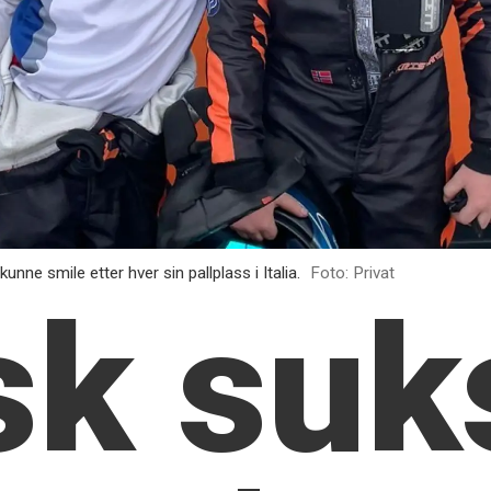
nne smile etter hver sin pallplass i Italia.
Foto: Privat
sk suk