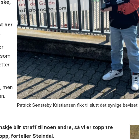
uske,
st her
.
or
l som
tter
e, men
en.
Patrick Sønsteby Kristiansen fikk til slutt det synlige beviset
skje blir straff til noen andre, så vi er topp tre
pp, forteller Steindal.