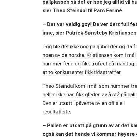
pallplassen så det er noe jeg alltid vil h
sier Theo Steindal til Parc Fermé.
– Det var veldig gøy! Da ver dert full fe
inne, sier Patrick Sønsteby Kristiansen
Dog ble det ikke noe palljubel der og da f
noen av de norske. Kristiansen kom i må
nummer fem, og fikk trofeet på mandag e
at to konkurrenter fikk tidsstraffer.
Theo Steindal kom i mål som nummer tr
heller ikke han fikk gleden av å stå på pall
Den er utsatt i påvente av en offisiell
resultatliste.
– Pallen er utsatt på grunn av at det kan
også kan det hende vi kommer høyere o