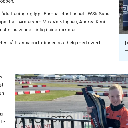
 toppen.
t både trening og løp i Europa, blant annet i WSK Super
kapet har førere som Max Verstappen, Andrea Kimi
shorne vunnet tidlig i sine karrierer.
1
elen på Franciacorta-banen sist helg med svært
–
by
et
en
ig
ste