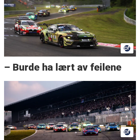
– Burde ha lært av feilene