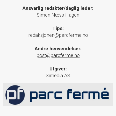
Ansvarlig redaktør/daglig leder:
Simen Næss Hagen
Tips:
redaksjonen@parcferme.no
Andre henvendelser:
post@parcferme.no
Utgiver:
Simedia AS