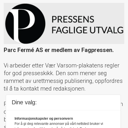
Parc Fermé AS er medlem av Fagpressen.
Vi arbeider etter Vær Varsom-plakatens regler
for god presseskikk. Den som mener seg
rammet av urettmessig publisering, oppfordres
til å ta kontakt med redaksjonen.
Dine valg:
Pressens Faglige Utvalg (PFU) er et klageorgan
oppnevnt av Norsk Presseforbund som
behandler klager mot mediene i presseetiske
Informasjonskapsler og personvern
For å gi deg relevante annonser på vårt nettsted bruker vi
spørsmål.