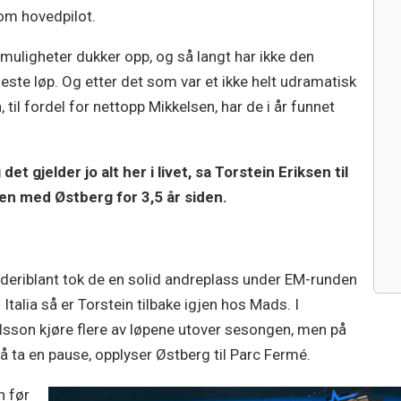
m hovedpilot.
 muligheter dukker opp, og så langt har ikke den
te løp. Og etter det som var et ikke helt udramatisk
l fordel for nettopp Mikkelsen, har de i år funnet
det gjelder jo alt her i livet, sa Torstein Eriksen til
ten med Østberg for 3,5 år siden.
, deriblant tok de en solid andreplass under EM-runden
Italia så er Torstein tilbake igjen hos Mads. I
lsson kjøre flere av løpene utover sesongen, men på
å ta en pause, opplyser Østberg til Parc Fermé.
n før