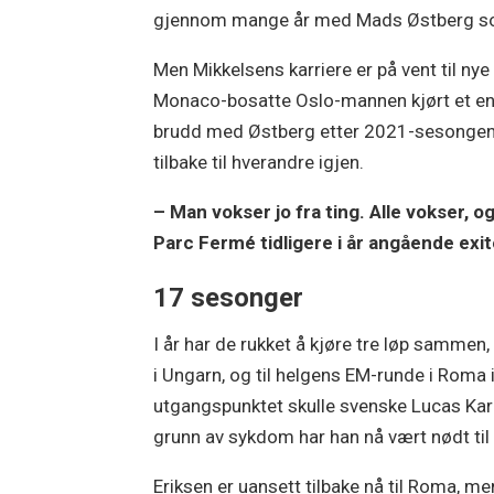
gjennom mange år med Mads Østberg so
Men Mikkelsens karriere er på vent til nye
Monaco-bosatte Oslo-mannen kjørt et enes
brudd med Østberg etter 2021-sesongen, ti
tilbake til hverandre igjen.
– Man vokser jo fra ting. Alle vokser, og 
Parc Fermé tidligere i år angående exi
17 sesonger
I år har de rukket å kjøre tre løp sammen
i Ungarn, og til helgens EM-runde i Roma i 
utgangspunktet skulle svenske Lucas Kar
grunn av sykdom har han nå vært nødt til 
Eriksen er uansett tilbake nå til Roma, me