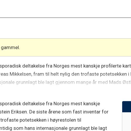
år gammel.
 sporadisk deltakelse fra Norges mest kanskje profilerte kar
eas Mikkelsen, fram til helt nylig den trofaste potetsekken
asjonale grunnlagt ble lagt gjennom mange år med Mads Øst
 sporadisk deltakelse fra Norges mest kanskje
stein Eriksen. De siste årene som fast inventar for
 trofaste potetsekken i høyrestolen til
idig som hans internasjonale grunnlagt ble lagt