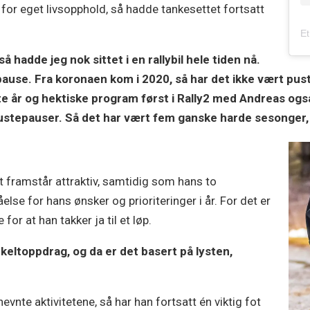
or eget livsopphold, så hadde tankesettet fortsatt
 hadde jeg nok sittet i en rallybil hele tiden nå.
epause. Fra koronaen kom i 2020, så har det ikke vært p
e år og hektiske program først i Rally2 med Andreas også
 pustepauser. Så det har vært fem ganske harde sesonger
tt framstår attraktiv, samtidig som hans to
lse for hans ønsker og prioriteringer i år. For det er
for at han takker ja til et løp.
enkeltoppdrag, og da er det basert på lysten,
nte aktivitetene, så har han fortsatt én viktig fot