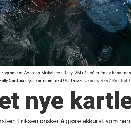
program for Andreas Mikkelsen i Rally-VM i år, så er én av hans mang
Rally Sardinia i fjor sammen med Ott Tänak.
Jaanus Ree / Red Bull 
det nye kartl
Torstein Eriksen ønsker å gjøre akkurat som han s