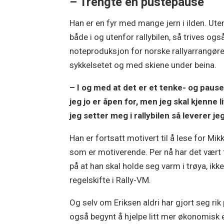
– Trengte en pustepause
Han er en fyr med mange jern i ilden. Ut
både i og utenfor rallybilen, så trives o
noteproduksjon for norske rallyarrangøre
sykkelsetet og med skiene under beina.
– I og med at det er et tenke- og pause
jeg jo er åpen for, men jeg skal kjenne li
jeg setter meg i rallybilen så leverer je
Han er fortsatt motivert til å lese for M
som er motiverende. Per nå har det vært f
på at han skal holde seg varm i trøya, ik
regelskifte i Rally-VM.
Og selv om Eriksen aldri har gjort seg rik 
også begynt å hjelpe litt mer økonomisk e