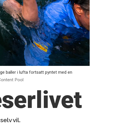
e baller i lufta fortsatt pyntet med en
Content Pool
eserlivet
elv vil.