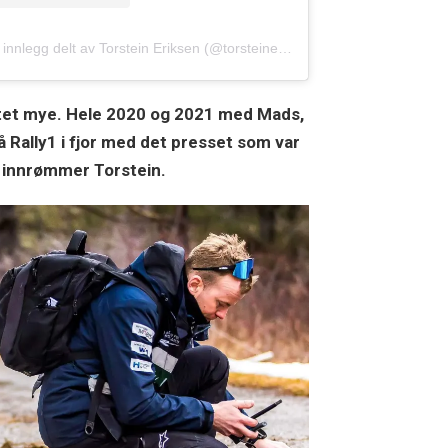
Et innlegg delt av Torstein Eriksen (@torsteineriksen)
ustet mye. Hele 2020 og 2021 med Mads,
 Rally1 i fjor med det presset som var
, innrømmer Torstein.