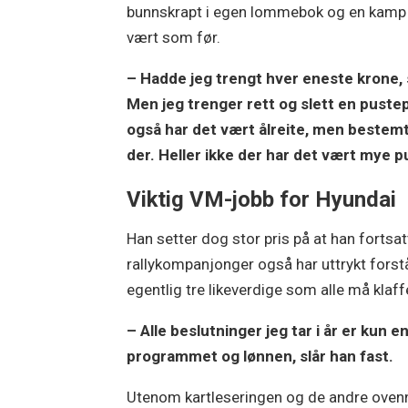
bunnskrapt i egen lommebok og en kamp f
vært som før.
– Hadde jeg trengt hver eneste krone, så
Men jeg trenger rett og slett en pust
også har det vært ålreite, men bestemt
der. Heller ikke der har det vært mye
Viktig VM-jobb for Hyundai
Han setter dog stor pris på at han fortsa
rallykompanjonger også har uttrykt forståe
egentlig tre likeverdige som alle må klaffe 
– Alle beslutninger jeg tar i år er kun 
programmet og lønnen, slår han fast.
Utenom kartleseringen og de andre ovennev