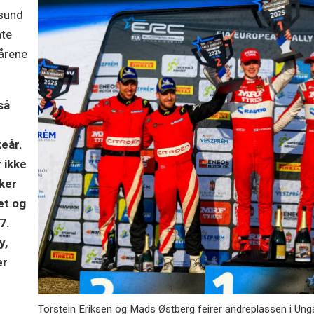
ksund
ate
 årene
så
keår.
 ikke
ker
et og
7.
y,
er
Torstein Eriksen og Mads Østberg feirer andreplassen i Ung