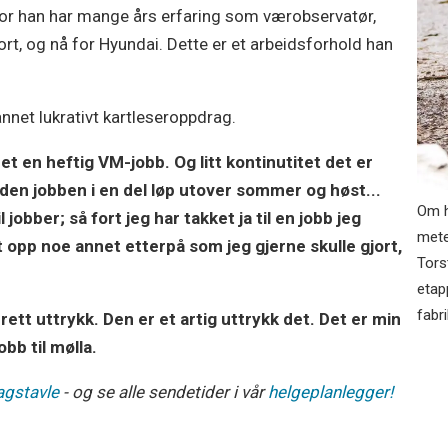
n. For han har mange års erfaring som værobservatør,
ort, og nå for Hyundai. Dette er et arbeidsforhold han
nnet lukrativt kartleseroppdrag.
det en heftig VM-jobb. Og litt kontinutitet det er
a den jobben i en del løp utover sommer og høst...
Om ha
l jobber; så fort jeg har takket ja til en jobb jeg
mete
 opp noe annet etterpå som jeg gjerne skulle gjort,
Tors
etap
fabr
 rett uttrykk. Den er et artig uttrykk det. Det er min
obb til mølla.
agstavle
- og se alle sendetider i vår
helgeplanlegger!