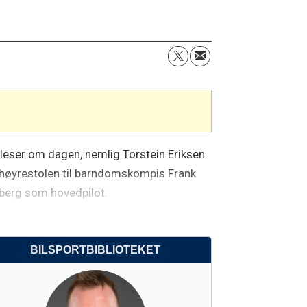
tleser om dagen, nemlig Torstein Eriksen.
 i høyrestolen til barndomskompis Frank
berg som hovedpilot.