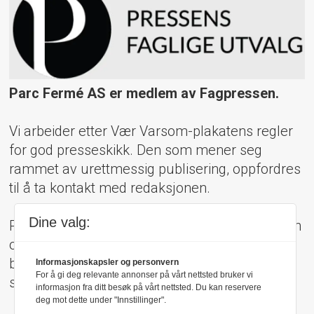
Parc Fermé AS er medlem av Fagpressen.
Vi arbeider etter Vær Varsom-plakatens regler
for god presseskikk. Den som mener seg
rammet av urettmessig publisering, oppfordres
til å ta kontakt med redaksjonen.
Dine valg:
Pressens Faglige Utvalg (PFU) er et klageorgan
oppnevnt av Norsk Presseforbund som
behandler klager mot mediene i presseetiske
Informasjonskapsler og personvern
For å gi deg relevante annonser på vårt nettsted bruker vi
spørsmål.
informasjon fra ditt besøk på vårt nettsted. Du kan reservere
deg mot dette under "Innstillinger".