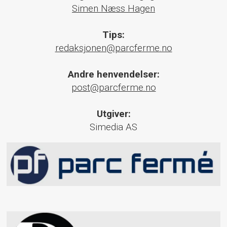
Simen Næss Hagen
Tips:
redaksjonen@parcferme.no
Andre henvendelser:
post@parcferme.no
Utgiver:
Simedia AS