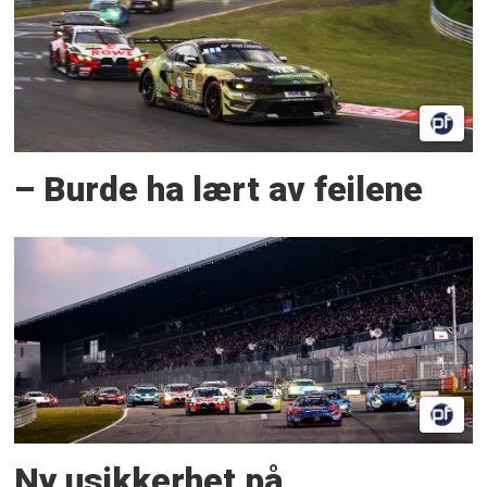
– Burde ha lært av feilene
Ny usikkerhet på