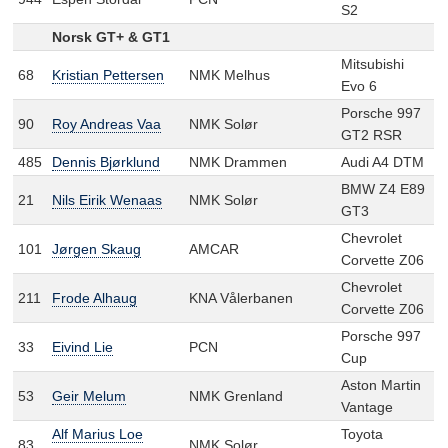
S2
Norsk GT+ & GT1
Mitsubishi
68
Kristian Pettersen
NMK Melhus
Evo 6
Porsche 997
90
Roy Andreas Vaa
NMK Solør
GT2 RSR
485
Dennis Bjørklund
NMK Drammen
Audi A4 DTM
BMW Z4 E89
21
Nils Eirik Wenaas
NMK Solør
GT3
Chevrolet
101
Jørgen Skaug
AMCAR
Corvette Z06
Chevrolet
211
Frode Alhaug
KNA Vålerbanen
Corvette Z06
Porsche 997
33
Eivind Lie
PCN
Cup
Aston Martin
53
Geir Melum
NMK Grenland
Vantage
Alf Marius Loe
Toyota
83
NMK Solør