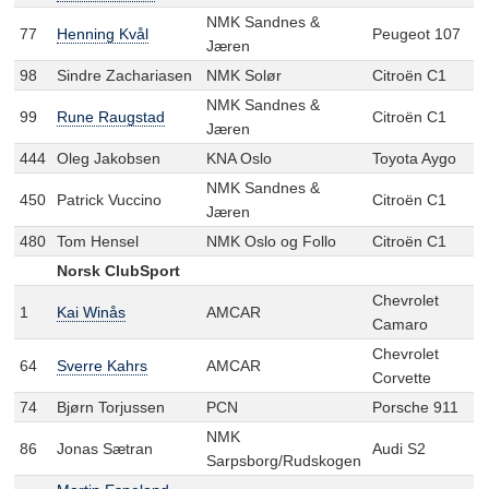
NMK Sandnes &
77
Henning Kvål
Peugeot 107
Jæren
98
Sindre Zachariasen
NMK Solør
Citroën C1
NMK Sandnes &
99
Rune Raugstad
Citroën C1
Jæren
444
Oleg Jakobsen
KNA Oslo
Toyota Aygo
NMK Sandnes &
450
Patrick Vuccino
Citroën C1
Jæren
480
Tom Hensel
NMK Oslo og Follo
Citroën C1
Norsk ClubSport
Chevrolet
1
Kai Winås
AMCAR
Camaro
Chevrolet
64
Sverre Kahrs
AMCAR
Corvette
74
Bjørn Torjussen
PCN
Porsche 911
NMK
86
Jonas Sætran
Audi S2
Sarpsborg/Rudskogen