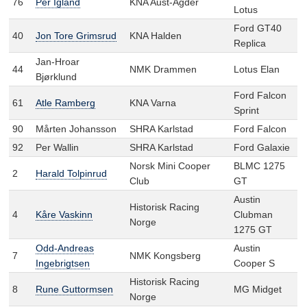
76
Per Igland
KNA Aust-Agder
Lotus
Ford GT40
40
Jon Tore Grimsrud
KNA Halden
Replica
Jan-Hroar
44
NMK Drammen
Lotus Elan
Bjørklund
Ford Falcon
61
Atle Ramberg
KNA Varna
Sprint
90
Mårten Johansson
SHRA Karlstad
Ford Falcon
92
Per Wallin
SHRA Karlstad
Ford Galaxie
Norsk Mini Cooper
BLMC 1275
2
Harald Tolpinrud
Club
GT
Austin
Historisk Racing
4
Kåre Vaskinn
Clubman
Norge
1275 GT
Odd-Andreas
Austin
7
NMK Kongsberg
Ingebrigtsen
Cooper S
Historisk Racing
8
Rune Guttormsen
MG Midget
Norge