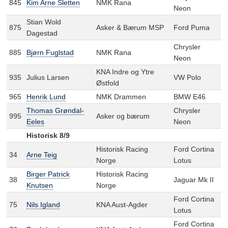
845
Kim Arne Sletten
NMK Rana
Neon
Stian Wold
875
Asker & Bærum MSP
Ford Puma
Dagestad
Chrysler
885
Bjørn Fuglstad
NMK Rana
Neon
KNA Indre og Ytre
935
Julius Larsen
VW Polo
Østfold
965
Henrik Lund
NMK Drammen
BMW E46
Thomas Grøndal-
Chrysler
995
Asker og bærum
Eeles
Neon
Historisk 8/9
Historisk Racing
Ford Cortina
34
Arne Teig
Norge
Lotus
Birger Patrick
Historisk Racing
38
Jaguar Mk II
Knutsen
Norge
Ford Cortina
75
Nils Igland
KNA Aust-Agder
Lotus
Ford Cortina