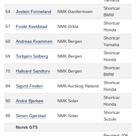
Shortcar
54
Jostein Fonneland
NMK Gardermoen
BMW
Shortcar
57
Frode Kveldstad
NMK Orkla
Honda
Shortcar
60
Andreas Kvammen
NMK Bergen
Yamaha
Shortcar
69
Torbjørn Solberg
NMK Bergen
Honda
Shortcar
70
Hallvard Sandtorv
NMK Bergen
BMW
Shortcar
84
Sigurd Finden
NMK Aurskog Høland
Honda
Shortcar
90
André Bjerkøe
NMK Solør
Honda
Shortcar
98
Simen Gjørstad
NMK Solør
Suzuki
Norsk GT5
Peugeot 206