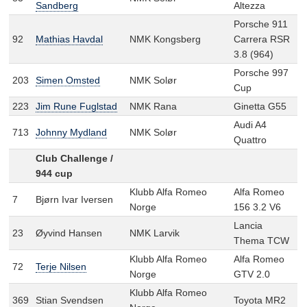
Sandberg
Altezza
Porsche 911
92
Mathias Havdal
NMK Kongsberg
Carrera RSR
3.8 (964)
Porsche 997
203
Simen Omsted
NMK Solør
Cup
223
Jim Rune Fuglstad
NMK Rana
Ginetta G55
Audi A4
713
Johnny Mydland
NMK Solør
Quattro
Club Challenge /
944 cup
Klubb Alfa Romeo
Alfa Romeo
7
Bjørn Ivar Iversen
Norge
156 3.2 V6
Lancia
23
Øyvind Hansen
NMK Larvik
Thema TCW
Klubb Alfa Romeo
Alfa Romeo
72
Terje Nilsen
Norge
GTV 2.0
Klubb Alfa Romeo
369
Stian Svendsen
Toyota MR2