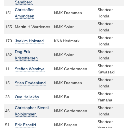
Sandberg
Christoffer
Shortcar
151
NMK Drammen
Amundsen
Honda
Shortcar
155
Martin H Wardenær
NMK Solør
Honda
Shortcar
170
Joakim Hokstad
KNA Hedmark
Honda
Dag Erik
Shortcar
182
NMK Solør
Kristoffersen
Honda
Shortcar
11
Steffen Westbye
NMK Gardermoen
Kawasaki
Shortcar
15
Stian Frydenlund
NMK Drammen
Honda
Shortcar
23
Ove Hellekås
NMK Bø
Yamaha
Christopher Stensli
Shortcar
46
NMK Gardermoen
Kolbjørnsen
Honda
Shortcar
51
Erik Espelid
NMK Bergen
Yamaha