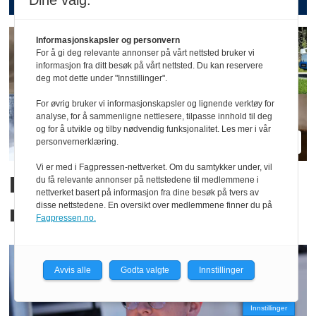
Dine valg:
Informasjonskapsler og personvern
For å gi deg relevante annonser på vårt nettsted bruker vi
informasjon fra ditt besøk på vårt nettsted. Du kan reservere
deg mot dette under "Innstillinger".
For øvrig bruker vi informasjonskapsler og lignende verktøy for
analyse, for å sammenligne nettlesere, tilpasse innhold til deg
og for å utvikle og tilby nødvendig funksjonalitet. Les mer i vår
personvernerklæring.
Vi er med i Fagpressen-nettverket. Om du samtykker under, vil
Dette har skjedd på
du få relevante annonser på nettstedene til medlemmene i
nettverket basert på informasjon fra dine besøk på tvers av
disse nettstedene. En oversikt over medlemmene finner du på
rallybilfronten i sommer
Fagpressen.no.
Avvis alle
Godta valgte
Innstillinger
Innstillinger