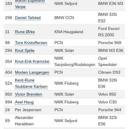
Martin Espeland
183
NMK Seljord
BMW E36 M3
Verpe
BMW 335i
298
Daniel Talstad
BMW CCN
E92
Ford Escort
11
Rune Ørke
KNA Haugaland
RS 2000
88
Tore Kristoffersen
PCN
Porsche 968
294
Knut Sjølie
NMK Solør
BMW M3 E36
NMK
Opel
354
Knut-Erik Krømcke
Sarpsborg/Rudskogen
Speedster
404
Morten Langørgen
PCN
Citroen DS3
Kent-Rune
BMW 328i
524
NMK Fluberg
Stubbene Karlsen
E36
850
Victor Brenden
NMK Solør
Volvo 850
894
Axel Haug
NMK Fluberg
Volvo C30
24
Per Jespersen
PCN
Porsche 944
Alexander
BMW 323i
69
NMK Seljord
Haraldsen
E36