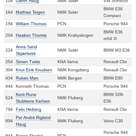
104
Glenn Haug
NMK Solør
VW Scirocco
BMW E36
164
Mathias Teigen
NMK Solør
Compact
194
William Thomas
PCN
Porsche 944
BMW E36
204
Haakon Thomte
NMK Krabyskogen
m54 3l
Anna Sand
224
NMK Solør
BMW M3 E36
Skjærbekk
254
Simen Tvete
KNA Varna
Renault Clio
304
Knut Eirik Knudsen
NMK Kongsberg
Renault Clio
434
Ruben Møn
NMK Bergen
BMW E90
444
Kenneth Thomas
PCN
Porsche 944
Kent-Rune
BMW 328i
524
NMK Fluberg
Stubbene Karlsen
E36
794
Felix Heiberg
KNA Varna
Renault Clio
Per André Rigland
894
NMK Fluberg
Volvo C30
Haug
Porsche 944
944
Espen Stordal
PCN