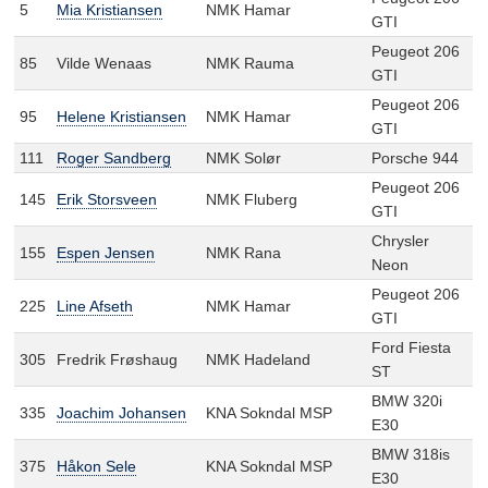
5
Mia Kristiansen
NMK Hamar
GTI
Peugeot 206
85
Vilde Wenaas
NMK Rauma
GTI
Peugeot 206
95
Helene Kristiansen
NMK Hamar
GTI
111
Roger Sandberg
NMK Solør
Porsche 944
Peugeot 206
145
Erik Storsveen
NMK Fluberg
GTI
Chrysler
155
Espen Jensen
NMK Rana
Neon
Peugeot 206
225
Line Afseth
NMK Hamar
GTI
Ford Fiesta
305
Fredrik Frøshaug
NMK Hadeland
ST
BMW 320i
335
Joachim Johansen
KNA Sokndal MSP
E30
BMW 318is
375
Håkon Sele
KNA Sokndal MSP
E30