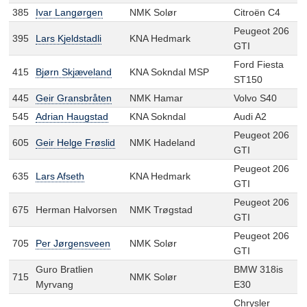
385
Ivar Langørgen
NMK Solør
Citroën C4
Peugeot 206
395
Lars Kjeldstadli
KNA Hedmark
GTI
Ford Fiesta
415
Bjørn Skjæveland
KNA Sokndal MSP
ST150
445
Geir Gransbråten
NMK Hamar
Volvo S40
545
Adrian Haugstad
KNA Sokndal
Audi A2
Peugeot 206
605
Geir Helge Frøslid
NMK Hadeland
GTI
Peugeot 206
635
Lars Afseth
KNA Hedmark
GTI
Peugeot 206
675
Herman Halvorsen
NMK Trøgstad
GTI
Peugeot 206
705
Per Jørgensveen
NMK Solør
GTI
Guro Bratlien
BMW 318is
715
NMK Solør
Myrvang
E30
Chrysler