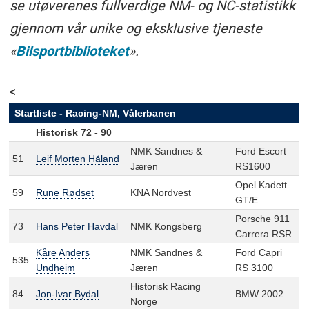
se utøverenes fullverdige NM- og NC-statistikk
gjennom vår unike og eksklusive tjeneste
«
Bilsportbiblioteket
».
<
Startliste - Racing-NM, Vålerbanen
Historisk 72 - 90
NMK Sandnes &
Ford Escort
51
Leif Morten Håland
Jæren
RS1600
Opel Kadett
59
Rune Rødset
KNA Nordvest
GT/E
Porsche 911
73
Hans Peter Havdal
NMK Kongsberg
Carrera RSR
Kåre Anders
NMK Sandnes &
Ford Capri
535
Undheim
Jæren
RS 3100
Historisk Racing
84
Jon-Ivar Bydal
BMW 2002
Norge