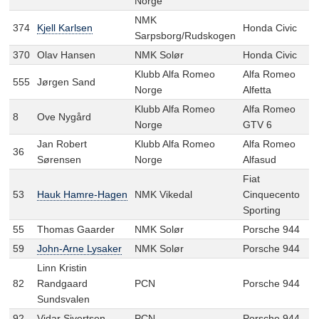
Norge
NMK
374
Kjell Karlsen
Honda Civic
Sarpsborg/Rudskogen
370
Olav Hansen
NMK Solør
Honda Civic
Klubb Alfa Romeo
Alfa Romeo
555
Jørgen Sand
Norge
Alfetta
Klubb Alfa Romeo
Alfa Romeo
8
Ove Nygård
Norge
GTV 6
Jan Robert
Klubb Alfa Romeo
Alfa Romeo
36
Sørensen
Norge
Alfasud
Fiat
53
Hauk Hamre-Hagen
NMK Vikedal
Cinquecento
Sporting
55
Thomas Gaarder
NMK Solør
Porsche 944
59
John-Arne Lysaker
NMK Solør
Porsche 944
Linn Kristin
82
Randgaard
PCN
Porsche 944
Sundsvalen
92
Vidar Sivertsen
PCN
Porsche 944