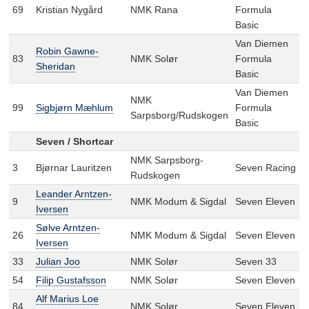
69
Kristian Nygård
NMK Rana
Formula
Basic
Van Diemen
Robin Gawne-
83
NMK Solør
Formula
Sheridan
Basic
Van Diemen
NMK
99
Sigbjørn Mæhlum
Formula
Sarpsborg/Rudskogen
Basic
Seven / Shortcar
NMK Sarpsborg-
3
Bjørnar Lauritzen
Seven Racing
Rudskogen
Leander Arntzen-
9
NMK Modum & Sigdal
Seven Eleven
Iversen
Sølve Arntzen-
26
NMK Modum & Sigdal
Seven Eleven
Iversen
33
Julian Joo
NMK Solør
Seven 33
54
Filip Gustafsson
NMK Solør
Seven Eleven
Alf Marius Loe
84
NMK Solør
Seven Eleven