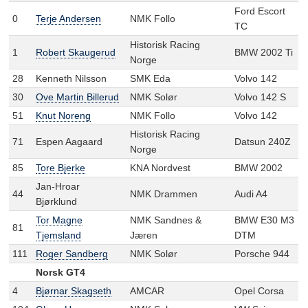
Ford Escort
0
Terje Andersen
NMK Follo
TC
Historisk Racing
1
Robert Skaugerud
BMW 2002 Ti
Norge
28
Kenneth Nilsson
SMK Eda
Volvo 142
30
Ove Martin Billerud
NMK Solør
Volvo 142 S
51
Knut Noreng
NMK Follo
Volvo 142
Historisk Racing
71
Espen Aagaard
Datsun 240Z
Norge
85
Tore Bjerke
KNA Nordvest
BMW 2002
Jan-Hroar
44
NMK Drammen
Audi A4
Bjørklund
Tor Magne
NMK Sandnes &
BMW E30 M3
81
Tjemsland
Jæren
DTM
111
Roger Sandberg
NMK Solør
Porsche 944
Norsk GT4
4
Bjørnar Skagseth
AMCAR
Opel Corsa