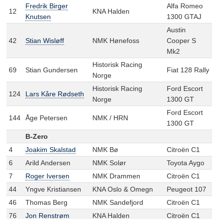
Fredrik Birger
Alfa Romeo
12
KNA Halden
Knutsen
1300 GTAJ
Austin
42
Stian Wisløff
NMK Hønefoss
Cooper S
Mk2
Historisk Racing
69
Stian Gundersen
Fiat 128 Rally
Norge
Historisk Racing
Ford Escort
124
Lars Kåre Rødseth
Norge
1300 GT
Ford Escort
144
Åge Petersen
NMK / HRN
1300 GT
B-Zero
4
Joakim Skalstad
NMK Bø
Citroën C1
6
Arild Andersen
NMK Solør
Toyota Aygo
7
Roger Iversen
NMK Drammen
Citroën C1
44
Yngve Kristiansen
KNA Oslo & Omegn
Peugeot 107
46
Thomas Berg
NMK Sandefjord
Citroën C1
76
Jon Renstrøm
KNA Halden
Citroën C1