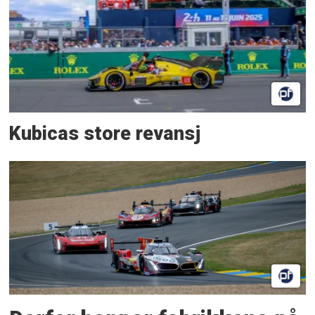
Kubicas store revansj