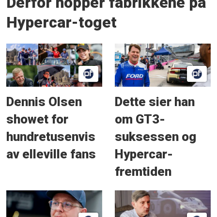
Derfor hopper fabrikkene på
Hypercar-toget
Dennis Olsen
Dette sier han
showet for
om GT3-
hundretusenvis
suksessen og
av elleville fans
Hypercar-
fremtiden