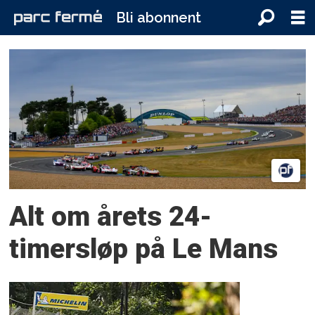
Bli abonnent
Tag:
24-
timersløpet
på
le
Alt om årets 24-
mans
timersløp på Le Mans