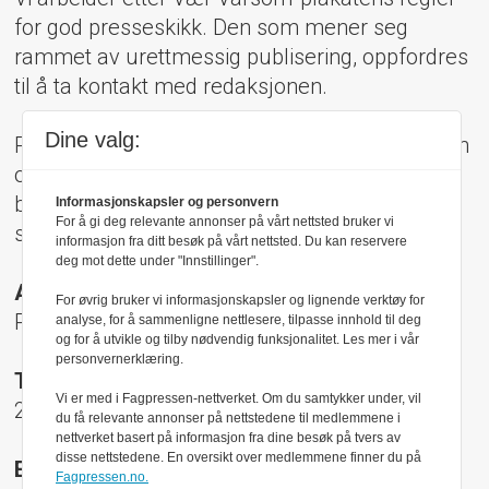
for god presseskikk. Den som mener seg
rammet av urettmessig publisering, oppfordres
til å ta kontakt med redaksjonen.
Dine valg:
Pressens Faglige Utvalg (PFU) er et klageorgan
oppnevnt av Norsk Presseforbund som
behandler klager mot mediene i presseetiske
Informasjonskapsler og personvern
For å gi deg relevante annonser på vårt nettsted bruker vi
spørsmål.
informasjon fra ditt besøk på vårt nettsted. Du kan reservere
deg mot dette under "Innstillinger".
Adresse:
For øvrig bruker vi informasjonskapsler og lignende verktøy for
Rådhusgt 17, 0158 Oslo
analyse, for å sammenligne nettlesere, tilpasse innhold til deg
og for å utvikle og tilby nødvendig funksjonalitet. Les mer i vår
personvernerklæring.
Telefon:
Vi er med i Fagpressen-nettverket. Om du samtykker under, vil
22 40 50 40
du få relevante annonser på nettstedene til medlemmene i
nettverket basert på informasjon fra dine besøk på tvers av
disse nettstedene. En oversikt over medlemmene finner du på
E-post:
Fagpressen.no.