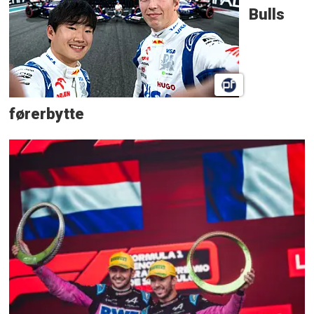
Bulls
førerbytte