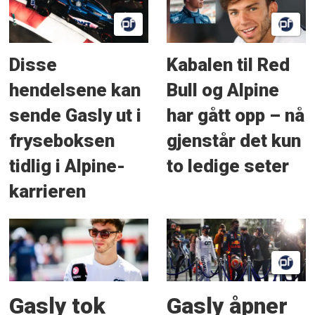
Disse
Kabalen til Red
hendelsene kan
Bull og Alpine
sende Gasly ut i
har gått opp – nå
fryseboksen
gjenstår det kun
tidlig i Alpine-
to ledige seter
karrieren
Gasly tok
Gasly åpner