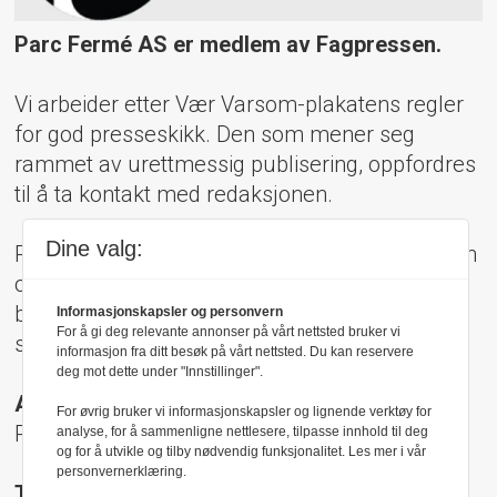
Parc Fermé AS er medlem av Fagpressen.
Vi arbeider etter Vær Varsom-plakatens regler
for god presseskikk. Den som mener seg
rammet av urettmessig publisering, oppfordres
til å ta kontakt med redaksjonen.
Dine valg:
Pressens Faglige Utvalg (PFU) er et klageorgan
oppnevnt av Norsk Presseforbund som
behandler klager mot mediene i presseetiske
Informasjonskapsler og personvern
For å gi deg relevante annonser på vårt nettsted bruker vi
spørsmål.
informasjon fra ditt besøk på vårt nettsted. Du kan reservere
deg mot dette under "Innstillinger".
Adresse:
For øvrig bruker vi informasjonskapsler og lignende verktøy for
Rådhusgt 17, 0158 Oslo
analyse, for å sammenligne nettlesere, tilpasse innhold til deg
og for å utvikle og tilby nødvendig funksjonalitet. Les mer i vår
personvernerklæring.
Telefon: