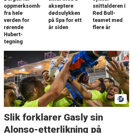
oppmerksomhet
akseptere
snittalderen i
fra hele
dødsulykken
Red Bull-
verden for
på Spa for ett
teamet med
rørende
år siden
flere år
Hubert-
tegning
Slik forklarer Gasly sin
Alonso-etterlikning på