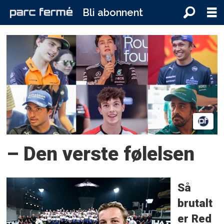
Bli abonnent
Tag:
pierre
gasly
– Den verste følelsen
Så
brutalt
er Red