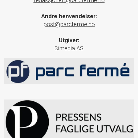
redaksjonen@parcferme.no
Andre henvendelser:
post@parcferme.no
Utgiver:
Simedia AS