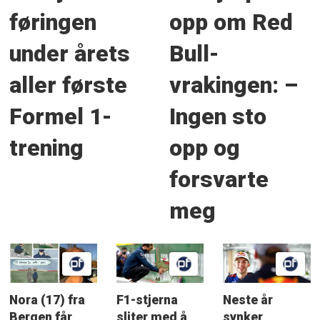
føringen
opp om Red
under årets
Bull-
aller første
vrakingen: –
Formel 1-
Ingen sto
trening
opp og
forsvarte
meg
Nora (17) fra
F1-stjerna
Neste år
Bergen får
sliter med å
synker