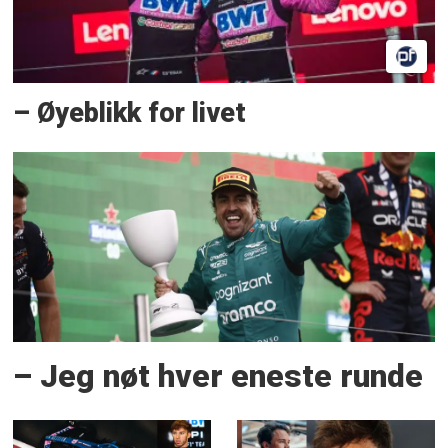
– Øyeblikk for livet
– Jeg nøt hver eneste runde