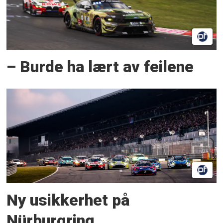
– Burde ha lært av feilene
Ny usikkerhet på
Nürburgring