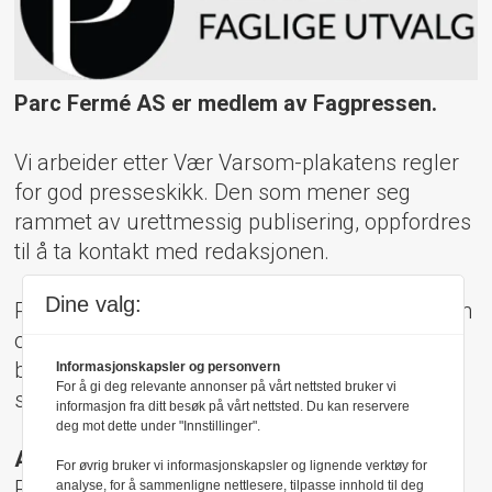
Parc Fermé AS er medlem av Fagpressen.
Vi arbeider etter Vær Varsom-plakatens regler
for god presseskikk. Den som mener seg
rammet av urettmessig publisering, oppfordres
til å ta kontakt med redaksjonen.
Dine valg:
Pressens Faglige Utvalg (PFU) er et klageorgan
oppnevnt av Norsk Presseforbund som
behandler klager mot mediene i presseetiske
Informasjonskapsler og personvern
For å gi deg relevante annonser på vårt nettsted bruker vi
spørsmål.
informasjon fra ditt besøk på vårt nettsted. Du kan reservere
deg mot dette under "Innstillinger".
Adresse:
For øvrig bruker vi informasjonskapsler og lignende verktøy for
Rådhusgt 17, 0158 Oslo
analyse, for å sammenligne nettlesere, tilpasse innhold til deg