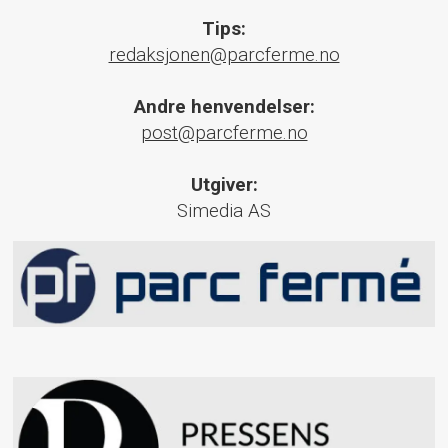
Tips:
redaksjonen@parcferme.no
Andre henvendelser:
post@parcferme.no
Utgiver:
Simedia AS