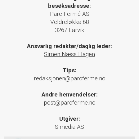
besøksadresse:
Parc Fermé AS
Veldreløkka 68
3267 Larvik
Ansvarlig redaktør/daglig leder:
Simen Næss Hagen
Tips:
redaksjonen@parcferme.no
Andre henvendelser:
post@parcferme.no
Utgiver:
Simedia AS