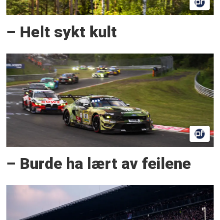
– Helt sykt kult
– Burde ha lært av feilene