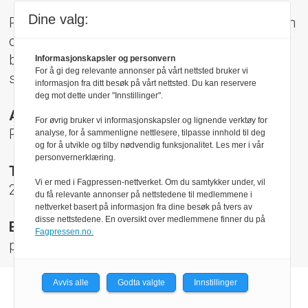
Dine valg:
Pressens Faglige Utvalg (PFU) er et klageorgan
oppnevnt av Norsk Presseforbund som
behandler klager mot mediene i presseetiske
Informasjonskapsler og personvern
For å gi deg relevante annonser på vårt nettsted bruker vi
spørsmål.
informasjon fra ditt besøk på vårt nettsted. Du kan reservere
deg mot dette under "Innstillinger".
Adresse:
For øvrig bruker vi informasjonskapsler og lignende verktøy for
Rådhusgt 17, 0158 Oslo
analyse, for å sammenligne nettlesere, tilpasse innhold til deg
og for å utvikle og tilby nødvendig funksjonalitet. Les mer i vår
personvernerklæring.
Telefon:
Vi er med i Fagpressen-nettverket. Om du samtykker under, vil
22 40 50 40
du få relevante annonser på nettstedene til medlemmene i
nettverket basert på informasjon fra dine besøk på tvers av
disse nettstedene. En oversikt over medlemmene finner du på
E-post:
Fagpressen.no.
pfu@presse.no
Avvis alle
Godta valgte
Innstillinger
Powered by Labrador CMS