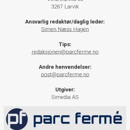
3267 Larvik
Ansvarlig redaktør/daglig leder:
Simen Næss Hagen
Tips:
redaksjonen@parcferme.no
Andre henvendelser:
post@parcferme.no
Utgiver:
Simedia AS