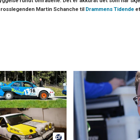
ggelse rundt områdene. Det er akkurat det som har skje
ycrosslegenden Martin Schanche til
Drammens Tidende
et