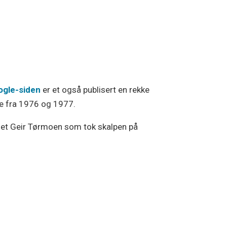
ogle-siden
er et også publisert en rekke
ne fra 1976 og 1977.
 det Geir Tørmoen som tok skalpen på