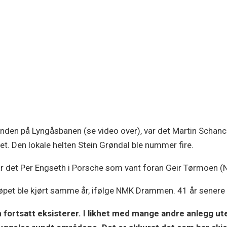
runden på Lyngåsbanen (se video over), var det Martin Schanc
t. Den lokale helten Stein Grøndal ble nummer fire.
ar det Per Engseth i Porsche som vant foran Geir Tørmoen (
løpet ble kjørt samme år, ifølge NMK Drammen. 41 år senere
 fortsatt eksisterer. I likhet med mange andre anlegg ut