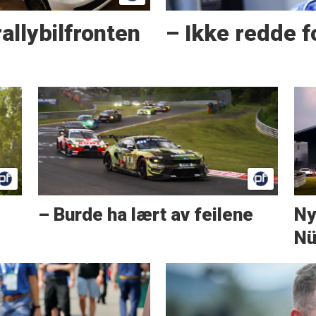
allybilfronten
– Ikke redde f
– Burde ha lært av feilene
Ny
Nü