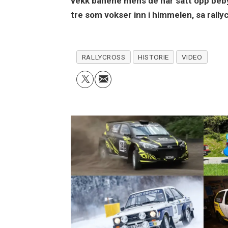
vekk banene mens de har satt opp beby
tre som vokser inn i himmelen, sa rall
RALLYCROSS
HISTORIE
VIDEO