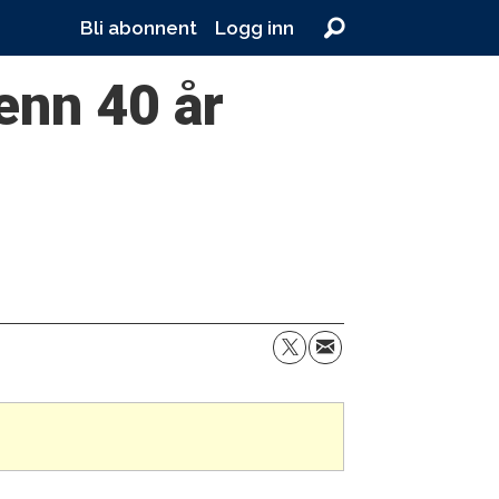
Bli abonnent
Logg inn
enn 40 år