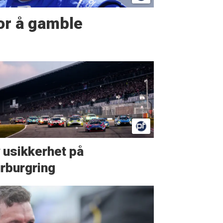
or å gamble
 usikkerhet på
rburgring