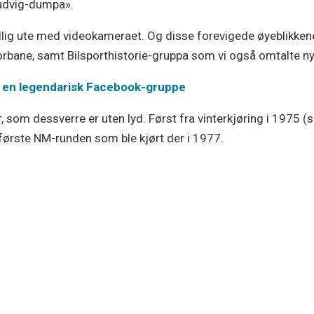
Ludvig-dumpa».
ig ute med videokameraet. Og disse forevigede øyeblikkene 
rbane, samt Bilsporthistorie-gruppa som vi også omtalte ny
l en legendarisk Facebook-gruppe
, som dessverre er uten lyd. Først fra vinterkjøring i 1975 (
første NM-runden som ble kjørt der i 1977.