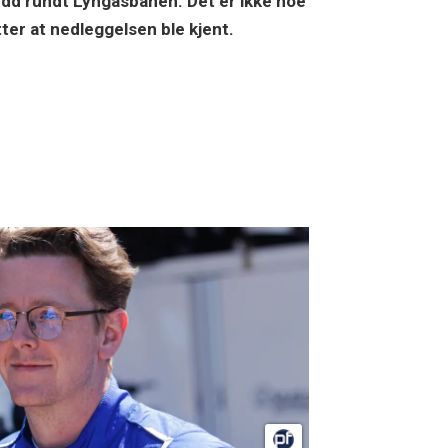
dd rundt Lyngåsbanen. Det er ikke noe
ter at nedleggelsen ble kjent.