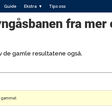
Guide
Ekstra
Tips oss
yngåsbanen fra mer 
av de gamle resultatene også.
år gammel.