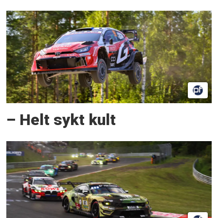
– Helt sykt kult