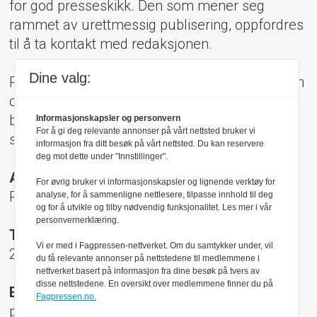
for god presseskikk. Den som mener seg
rammet av urettmessig publisering, oppfordres
til å ta kontakt med redaksjonen.
Dine valg:
Pressens Faglige Utvalg (PFU) er et klageorgan
oppnevnt av Norsk Presseforbund som
behandler klager mot mediene i presseetiske
Informasjonskapsler og personvern
For å gi deg relevante annonser på vårt nettsted bruker vi
spørsmål.
informasjon fra ditt besøk på vårt nettsted. Du kan reservere
deg mot dette under "Innstillinger".
Adresse:
For øvrig bruker vi informasjonskapsler og lignende verktøy for
Rådhusgt 17, 0158 Oslo
analyse, for å sammenligne nettlesere, tilpasse innhold til deg
og for å utvikle og tilby nødvendig funksjonalitet. Les mer i vår
personvernerklæring.
Telefon:
Vi er med i Fagpressen-nettverket. Om du samtykker under, vil
22 40 50 40
du få relevante annonser på nettstedene til medlemmene i
nettverket basert på informasjon fra dine besøk på tvers av
disse nettstedene. En oversikt over medlemmene finner du på
E-post:
Fagpressen.no.
pfu@presse.no