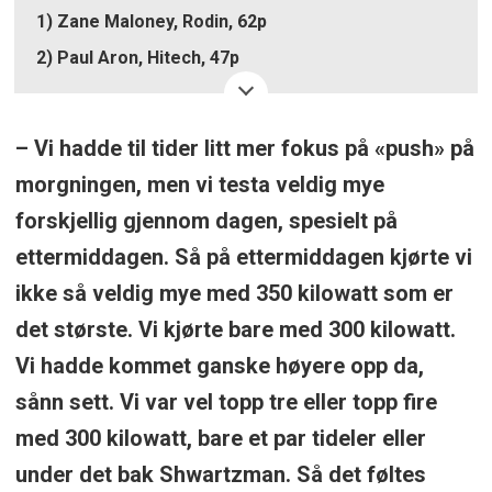
1) Zane Maloney, Rodin, 62p
2) Paul Aron, Hitech, 47p
3) Dennis Hauger, MP, 41p
4) Isack hadjar, Campos, 34p
– Vi hadde til tider litt mer fokus på «push» på
5) Kush Maini, Incita, 33p
morgningen, men vi testa veldig mye
6) Enzo Fittipaldi, VAR, 32p
forskjellig gjennom dagen, spesielt på
7) Pepe Marti, Campos, 26p
ettermiddagen. Så på ettermiddagen kjørte vi
8) Jak Crawford, DAMS, 26p
ikke så veldig mye med 350 kilowatt som er
9) Andrea Antonelli, Prema, 24p
det største. Vi kjørte bare med 300 kilowatt.
10) Ritomo Miyata, Rodin, 16p
Vi hadde kommet ganske høyere opp da,
sånn sett. Vi var vel topp tre eller topp fire
med 300 kilowatt, bare et par tideler eller
under det bak Shwartzman. Så det føltes