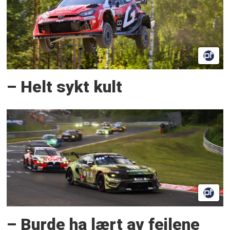
– Helt sykt kult
– Burde ha lært av feilene