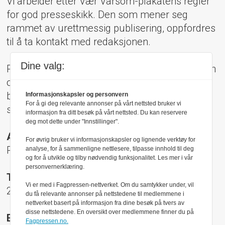
Vi arbeider etter Vær Varsom-plakatens regler
for god presseskikk. Den som mener seg
rammet av urettmessig publisering, oppfordres
til å ta kontakt med redaksjonen.
Dine valg:
Pressens Faglige Utvalg (PFU) er et klageorgan
oppnevnt av Norsk Presseforbund som
behandler klager mot mediene i presseetiske
Informasjonskapsler og personvern
For å gi deg relevante annonser på vårt nettsted bruker vi
spørsmål.
informasjon fra ditt besøk på vårt nettsted. Du kan reservere
deg mot dette under "Innstillinger".
Adresse:
For øvrig bruker vi informasjonskapsler og lignende verktøy for
Rådhusgt 17, 0158 Oslo
analyse, for å sammenligne nettlesere, tilpasse innhold til deg
og for å utvikle og tilby nødvendig funksjonalitet. Les mer i vår
personvernerklæring.
Telefon:
Vi er med i Fagpressen-nettverket. Om du samtykker under, vil
22 40 50 40
du få relevante annonser på nettstedene til medlemmene i
nettverket basert på informasjon fra dine besøk på tvers av
disse nettstedene. En oversikt over medlemmene finner du på
E-post:
Fagpressen.no.