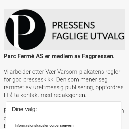
Parc Fermé AS er medlem av Fagpressen.
Vi arbeider etter Vær Varsom-plakatens regler
for god presseskikk. Den som mener seg
rammet av urettmessig publisering, oppfordres
til å ta kontakt med redaksjonen.
Dine valg:
Pressens Faglige Utvalg (PFU) er et klageorgan
oppnevnt av Norsk Presseforbund som
behandler klager mot mediene i presseetiske
Informasjonskapsler og personvern