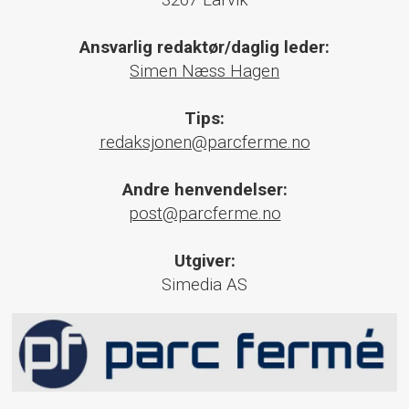
3267 Larvik
Ansvarlig redaktør/daglig leder:
Simen Næss Hagen
Tips:
redaksjonen@parcferme.no
Andre henvendelser:
post@parcferme.no
Utgiver:
Simedia AS