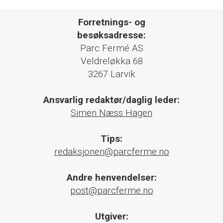
Forretnings- og
besøksadresse:
Parc Fermé AS
Veldreløkka 68
3267 Larvik
Ansvarlig redaktør/daglig leder:
Simen Næss Hagen
Tips:
redaksjonen@parcferme.no
Andre henvendelser:
post@parcferme.no
Utgiver: