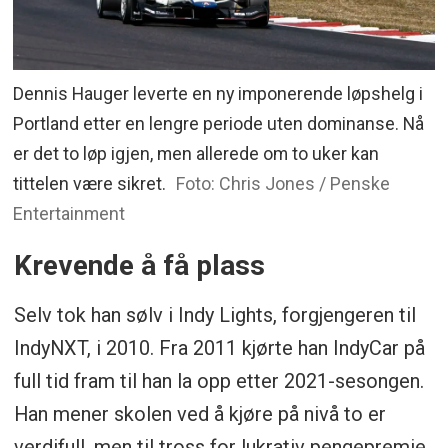
Dennis Hauger leverte en ny imponerende løpshelg i
Portland etter en lengre periode uten dominanse. Nå
er det to løp igjen, men allerede om to uker kan
tittelen være sikret.
Foto: Chris Jones / Penske
Entertainment
Krevende å få plass
Selv tok han sølv i Indy Lights, forgjengeren til
IndyNXT, i 2010. Fra 2011 kjørte han IndyCar på
full tid fram til han la opp etter 2021-sesongen.
Han mener skolen ved å kjøre på nivå to er
verdifull, men til tross for lukrativ pengepremie