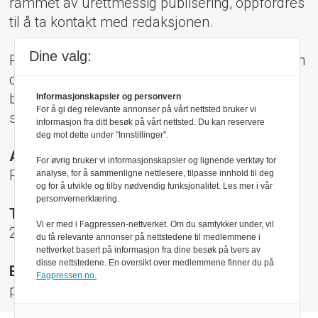
rammet av urettmessig publisering, oppfordres
til å ta kontakt med redaksjonen.
Dine valg:
Pressens Faglige Utvalg (PFU) er et klageorgan
oppnevnt av Norsk Presseforbund som
behandler klager mot mediene i presseetiske
Informasjonskapsler og personvern
For å gi deg relevante annonser på vårt nettsted bruker vi
spørsmål.
informasjon fra ditt besøk på vårt nettsted. Du kan reservere
deg mot dette under "Innstillinger".
Adresse:
For øvrig bruker vi informasjonskapsler og lignende verktøy for
Rådhusgt 17, 0158 Oslo
analyse, for å sammenligne nettlesere, tilpasse innhold til deg
og for å utvikle og tilby nødvendig funksjonalitet. Les mer i vår
personvernerklæring.
Telefon:
Vi er med i Fagpressen-nettverket. Om du samtykker under, vil
22 40 50 40
du få relevante annonser på nettstedene til medlemmene i
nettverket basert på informasjon fra dine besøk på tvers av
disse nettstedene. En oversikt over medlemmene finner du på
E-post:
Fagpressen.no.
pfu@presse.no