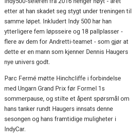
Indy500-seieren fra 2016 henger høyt - året
etter at han skadet seg stygt under treningen til
samme løpet. Inkludert Indy 500 har han
ytterligere fem løpsseire og 18 pallplasser -
flere av dem for Andretti-teamet - som gjør at
dette er en mann som kjenner Dennis Haugers
nye univers godt.
Parc Fermé møtte Hinchcliffe i forbindelse
med Ungarn Grand Prix før Formel 1s
sommerpause, og stilte et åpent spørsmål om
hans tanker rundt Haugers innsats denne
sesongen og hans framtidige muligheter i
IndyCar.