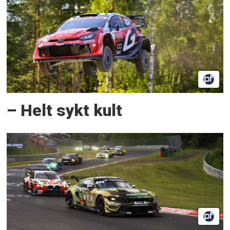
– Helt sykt kult