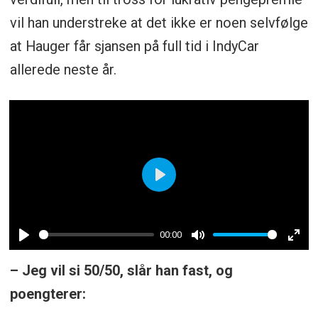
vil han understreke at det ikke er noen selvfølge
at Hauger får sjansen på full tid i IndyCar
allerede neste år.
Play
00:00
Play
Mute
Ent
– Jeg vil si 50/50, slår han fast, og
ful
poengterer: