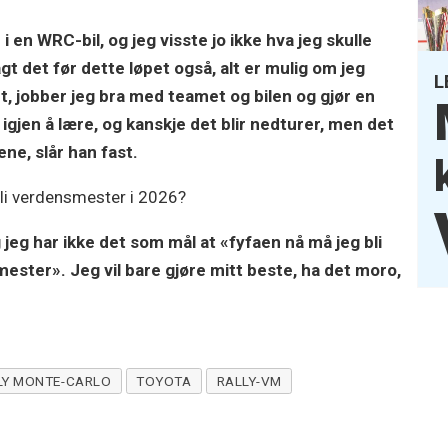
 i en WRC-bil, og jeg visste jo ikke hva jeg skulle
t det før dette løpet også, alt er mulig om jeg
L
dt, jobber jeg bra med teamet og bilen og gjør en
igjen å lære, og kanskje det blir nedturer, men det
ne, slår han fast.
bli verdensmester i 2026?
g jeg har ikke det som mål at «fyfaen nå må jeg bli
ester». Jeg vil bare gjøre mitt beste, ha det moro,
LY MONTE-CARLO
TOYOTA
RALLY-VM