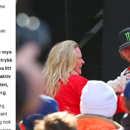
ene
dan
e mye
 trykk
a litt
aktiv
ien,
erg.
rg.
vant
ig nok