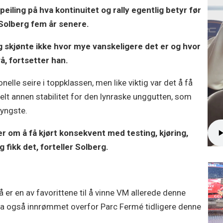
eiling på hva kontinuitet og rally egentlig betyr før
er Solberg fem år senere.
 skjønte ikke hvor mye vanskeligere det er og hvor
å, fortsetter han.
elle seire i toppklassen, men like viktig var det å få
 helt annen stabilitet for den lynraske unggutten, som
 yngste.
er om å få kjørt konsekvent med testing, kjøring,
g fikk det, forteller Solberg.
 er en av favorittene til å vinne VM allerede denne
la også innrømmet overfor Parc Fermé tidligere denne