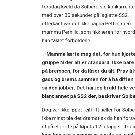
torsdag kveld da Solberg slo konkurrent
med over 30 sekunder på isglatte SS2. I
etterkant var det ikke pappa Petter, men
mamma Pernilla, som fikk æren for hvor
han taklet forholdene.
– Mamma lærte meg det, for hun kjørt
gruppe N der alt er standard. Ikke bare
på bremsen, for da låser du alt. Prøv å h
gass og brems sammen for å ha diffen 
så den jobber. Det har jeg brukt hele ve
blant annet på SS2 der, beskriver Solb
Dog var ikke løpet feilfritt heller for Solbe
Ikke minst ble det dramatisk da han fors
ut på et jorde på løpets 12. etappe. Utrol