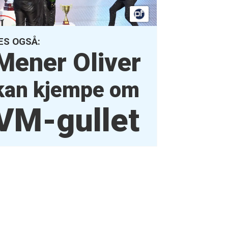
ES OGSÅ:
Mener Oliver
kan kjempe
om
VM-gullet