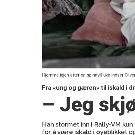
Hjemme igjen etter en spinnvill uke innser Olive
Fra «ung og gæren» til iskald i d
– Jeg skjø
Han stormet inn i Rally-VM kun 
for å være iskald i øyeblikket 