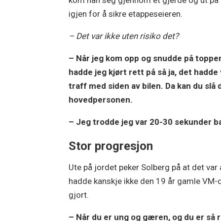
kom han seg gjennom et gjerde og ut på 
igjen for å sikre etappeseieren.
– Det var ikke uten risiko det?
– Når jeg kom opp og snudde på toppe
hadde jeg kjørt rett på så ja, det hadde 
traff med siden av bilen. Da kan du slå
hovedpersonen.
– Jeg trodde jeg var 20-30 sekunder bak
Stor progresjon
Ute på jordet peker Solberg på at det var
hadde kanskje ikke den 19 år gamle VM-d
gjort.
– Når du er ung og gæren, og du er så r