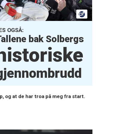
ES OGSÅ:
Tallene bak Solbergs
historiske
gjennombrudd
p, og at de har troa på meg fra start.