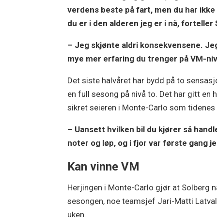
verdens beste på fart, men du har ikke p
du er i den alderen jeg er i nå, fortell
– Jeg skjønte aldri konsekvensene. Jeg
mye mer erfaring du trenger på VM-niv
Det siste halvåret har bydd på to sensasjon
en full sesong på nivå to. Det har gitt en
sikret seieren i Monte-Carlo som tidenes
– Uansett hvilken bil du kjører så handl
noter og løp, og i fjor var første gang je
Kan vinne VM
Herjingen i Monte-Carlo gjør at Solberg nå
sesongen, noe teamsjef Jari-Matti Latva
uken.