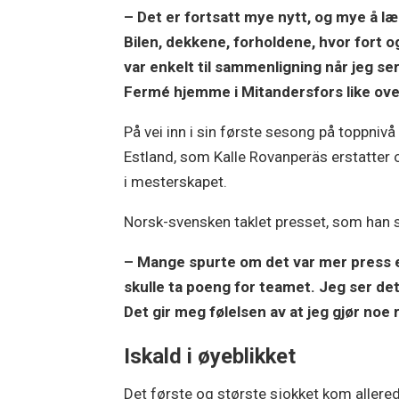
– Det er fortsatt mye nytt, og mye å lær
Bilen, dekkene, forholdene, hvor fort og
var enkelt til sammenligning når jeg ser 
Fermé hjemme i Mitandersfors like ov
På vei inn i sin første sesong på toppnivå
Estland, som Kalle Rovanperäs erstatter 
i mesterskapet.
Norsk-svensken taklet presset, som han sel
– Mange spurte om det var mer press e
skulle ta poeng for teamet. Jeg ser det 
Det gir meg følelsen av at jeg gjør noe r
Iskald i øyeblikket
Det første og største sjokket kom allere