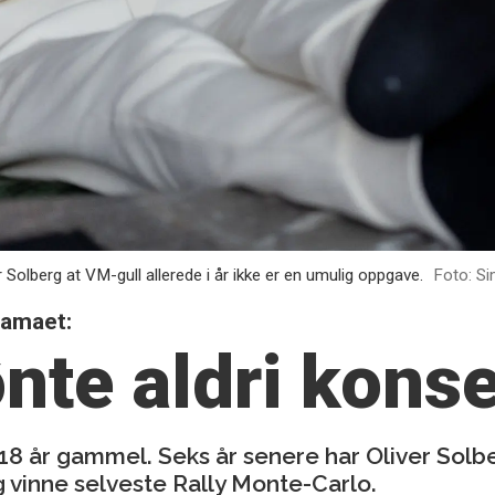
r Solberg at VM-gull allerede i år ikke er en umulig oppgave.
Foto: S
ramaet:
nte aldri
kons
18 år gammel. Seks år senere har Oliver Solb
og vinne selveste Rally Monte-Carlo.