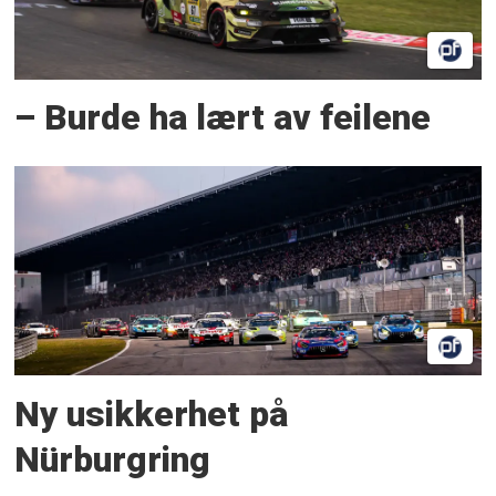
– Burde ha lært av feilene
Ny usikkerhet på
Nürburgring