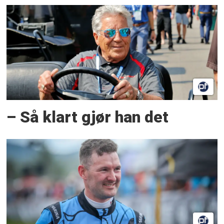
– Så klart gjør han det