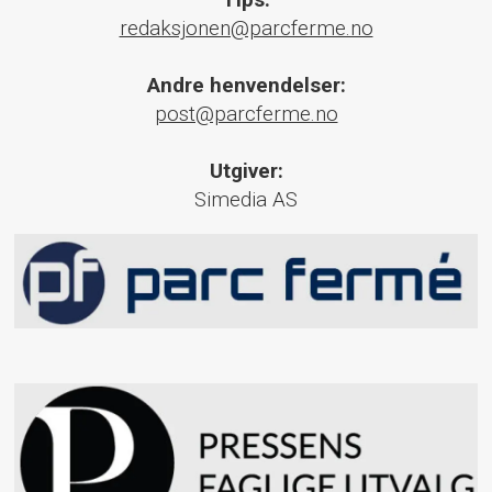
Tips:
redaksjonen@parcferme.no
Andre henvendelser:
post@parcferme.no
Utgiver:
Simedia AS