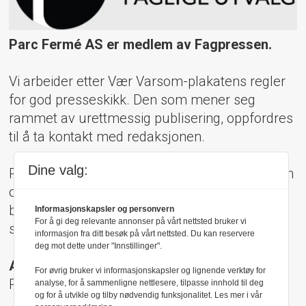
Parc Fermé AS er medlem av Fagpressen.
Vi arbeider etter Vær Varsom-plakatens regler
for god presseskikk. Den som mener seg
rammet av urettmessig publisering, oppfordres
til å ta kontakt med redaksjonen.
Dine valg:
Pressens Faglige Utvalg (PFU) er et klageorgan
oppnevnt av Norsk Presseforbund som
behandler klager mot mediene i presseetiske
Informasjonskapsler og personvern
For å gi deg relevante annonser på vårt nettsted bruker vi
spørsmål.
informasjon fra ditt besøk på vårt nettsted. Du kan reservere
deg mot dette under "Innstillinger".
Adresse:
For øvrig bruker vi informasjonskapsler og lignende verktøy for
Rådhusgt 17, 0158 Oslo
analyse, for å sammenligne nettlesere, tilpasse innhold til deg
og for å utvikle og tilby nødvendig funksjonalitet. Les mer i vår