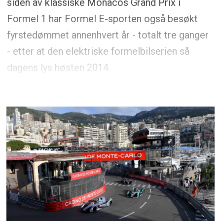
siden av klassiske Monacos Grand Prix i
Formel 1 har Formel E-sporten også besøkt
fyrstedømmet annenhvert år - totalt tre ganger
- etter at den elektriske formelbilserien så
dagens lys høsten 2014.