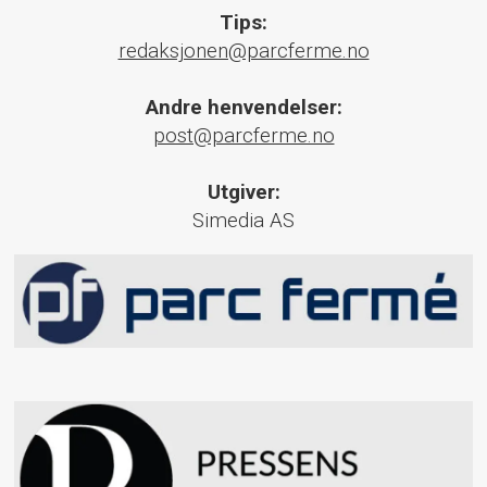
Tips:
redaksjonen@parcferme.no
Andre henvendelser:
post@parcferme.no
Utgiver:
Simedia AS