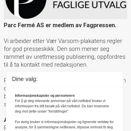
Parc Fermé AS er medlem av Fagpressen.
Vi arbeider etter Vær Varsom-plakatens regler
for god presseskikk. Den som mener seg
rammet av urettmessig publisering, oppfordres
til å ta kontakt med redaksjonen.
Dine valg:
Pressens Faglige Utvalg (PFU) er et klageorgan
oppnevnt av Norsk Presseforbund som
behandler klager mot mediene i presseetiske
Informasjonskapsler og personvern
For å gi deg relevante annonser på vårt nettsted bruker vi
spørsmål.
informasjon fra ditt besøk på vårt nettsted. Du kan reservere
deg mot dette under "Innstillinger".
Adresse:
For øvrig bruker vi informasjonskapsler og lignende verktøy for
Rådhusgt 17, 0158 Oslo
analyse, for å sammenligne nettlesere, tilpasse innhold til deg