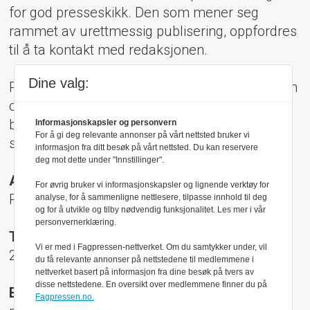
for god presseskikk. Den som mener seg
rammet av urettmessig publisering, oppfordres
til å ta kontakt med redaksjonen.
Dine valg:
Pressens Faglige Utvalg (PFU) er et klageorgan
oppnevnt av Norsk Presseforbund som
behandler klager mot mediene i presseetiske
Informasjonskapsler og personvern
For å gi deg relevante annonser på vårt nettsted bruker vi
spørsmål.
informasjon fra ditt besøk på vårt nettsted. Du kan reservere
deg mot dette under "Innstillinger".
Adresse:
For øvrig bruker vi informasjonskapsler og lignende verktøy for
Rådhusgt 17, 0158 Oslo
analyse, for å sammenligne nettlesere, tilpasse innhold til deg
og for å utvikle og tilby nødvendig funksjonalitet. Les mer i vår
personvernerklæring.
Telefon:
Vi er med i Fagpressen-nettverket. Om du samtykker under, vil
22 40 50 40
du få relevante annonser på nettstedene til medlemmene i
nettverket basert på informasjon fra dine besøk på tvers av
disse nettstedene. En oversikt over medlemmene finner du på
E-post:
Fagpressen.no.