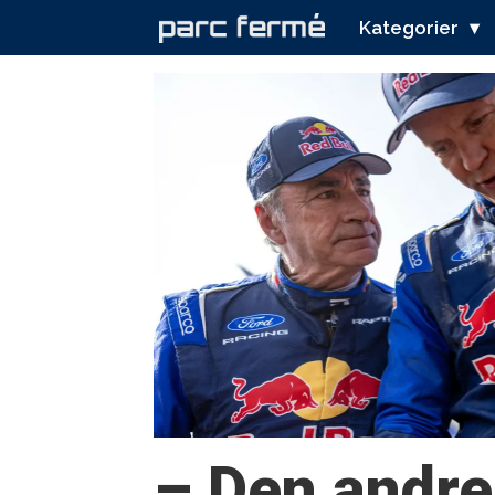
Kategorier
Tag:
ola
fløene
– Den andre