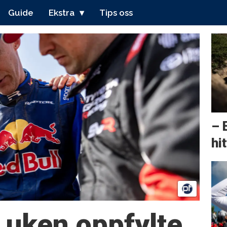
Guide
Ekstra
Tips oss
– 
hit
 uken oppfylte