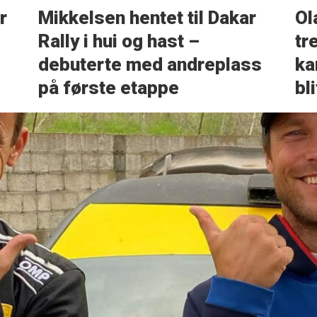
r
Mikkelsen hentet til Dakar
Ol
Rally i hui og hast –
tr
debuterte med andreplass
ka
på første etappe
bl