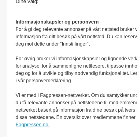
Dine valg:
besøksadresse:
Parc Fermé AS
Veldreløkka 68
Informasjonskapsler og personvern
3267 Larvik
For å gi deg relevante annonser på vårt nettsted bruker v
informasjon fra ditt besøk på vårt nettsted. Du kan reser
Ansvarlig redaktør/daglig leder:
deg mot dette under "Innstillinger".
Simen Næss Hagen
Tips:
For øvrig bruker vi informasjonskapsler og lignende ver
redaksjonen@parcferme.no
for analyse, for å sammenligne nettlesere, tilpasse innhol
deg og for å utvikle og tilby nødvendig funksjonalitet. L
Andre henvendelser:
i vår personvernerklæring.
post@parcferme.no
Vi er med i Fagpressen-nettverket. Om du samtykker unde
Utgiver:
du få relevante annonser på nettstedene til medlemmene
Simedia AS
nettverket basert på informasjon fra dine besøk på tvers
disse nettstedene. En oversikt over medlemmene finner
Fagpressen.no.