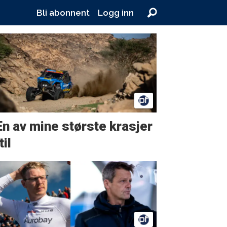
Bli abonnent
Logg inn
En av mine største krasjer
til