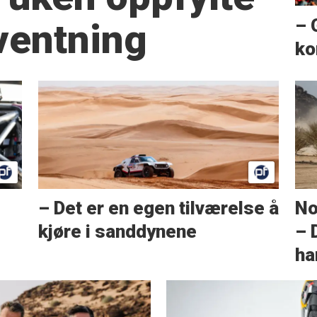
– 
ventning
ko
– Det er en egen tilværelse å
No
kjøre i sanddynene
– 
ha