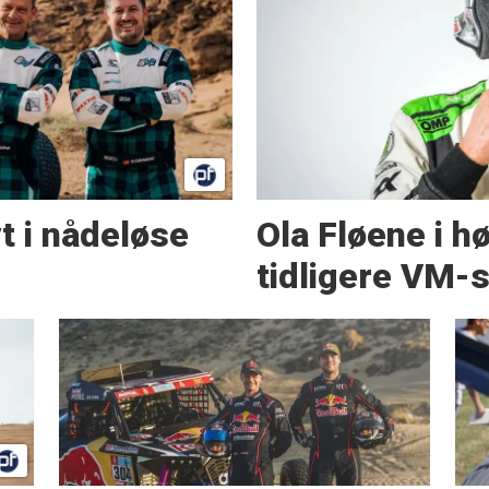
t i nådeløse
Ola Fløene i hø
tidligere VM-s