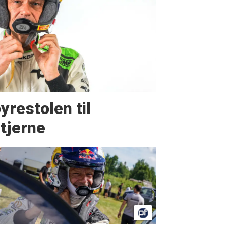
yrestolen til
tjerne