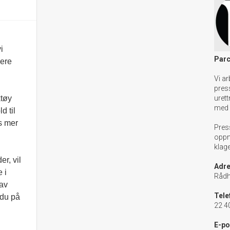
i
Parc
vere
Vi ar
pres
ktøy
urett
med 
d til
es mer
Pres
oppn
klag
r, vil
Adre
 i
Rådh
 av
Tele
 du på
22 4
E-po