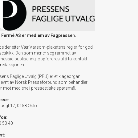
 Fermé AS er medlem av Fagpressen.
beider etter Vær Varsom-plakatens regler for god
seskikk. Den som mener seg rammet av
messig publisering, oppfordres til å ta kontakt
redaksjonen.
sens Faglige Utvalg (PFU) er et klageorgan
evnt av Norsk Presseforbund som behandler
er mot mediene i presseetiske spørsmål.
sse:
usgt 17, 0158 Oslo
fon:
0 50 40
st: