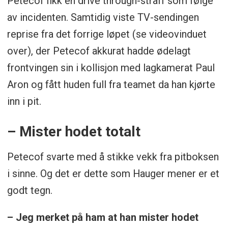
Petecof fikk en drive through-straff som følge
av incidenten. Samtidig viste TV-sendingen
reprise fra det forrige løpet (se videovinduet
over), der Petecof akkurat hadde ødelagt
frontvingen sin i kollisjon med lagkamerat Paul
Aron og fått huden full fra teamet da han kjørte
inn i pit.
– Mister hodet totalt
Petecof svarte med å stikke vekk fra pitboksen
i sinne. Og det er dette som Hauger mener er et
godt tegn.
– Jeg merket på ham at han mister hodet