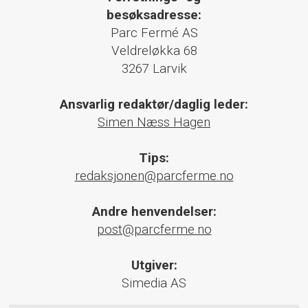
besøksadresse:
Parc Fermé AS
Veldreløkka 68
3267 Larvik
Ansvarlig redaktør/daglig leder:
Simen Næss Hagen
Tips:
redaksjonen@parcferme.no
Andre henvendelser:
post@parcferme.no
Utgiver:
Simedia AS