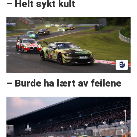
– Helt sykt kult
– Burde ha lært av feilene