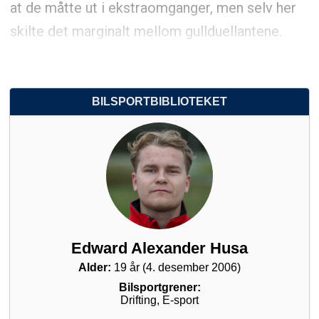
at de måtte ut i ekstraomganger, men selv her
skilte det marginalt mellom gullduellantene.