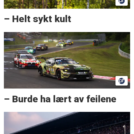
– Helt sykt kult
– Burde ha lært av feilene