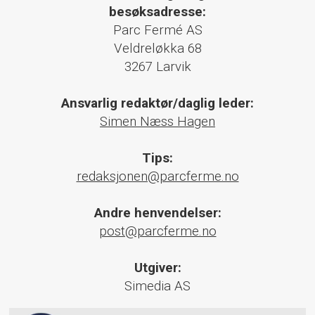
besøksadresse:
Parc Fermé AS
Veldreløkka 68
3267 Larvik
Ansvarlig redaktør/daglig leder:
Simen Næss Hagen
Tips:
redaksjonen@parcferme.no
Andre henvendelser:
post@parcferme.no
Utgiver:
Simedia AS