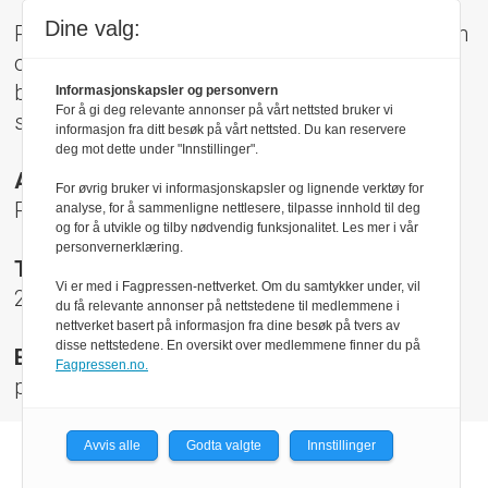
Dine valg:
Pressens Faglige Utvalg (PFU) er et klageorgan
oppnevnt av Norsk Presseforbund som
behandler klager mot mediene i presseetiske
Informasjonskapsler og personvern
For å gi deg relevante annonser på vårt nettsted bruker vi
spørsmål.
informasjon fra ditt besøk på vårt nettsted. Du kan reservere
deg mot dette under "Innstillinger".
Adresse:
For øvrig bruker vi informasjonskapsler og lignende verktøy for
Rådhusgt 17, 0158 Oslo
analyse, for å sammenligne nettlesere, tilpasse innhold til deg
og for å utvikle og tilby nødvendig funksjonalitet. Les mer i vår
personvernerklæring.
Telefon:
Vi er med i Fagpressen-nettverket. Om du samtykker under, vil
22 40 50 40
du få relevante annonser på nettstedene til medlemmene i
nettverket basert på informasjon fra dine besøk på tvers av
disse nettstedene. En oversikt over medlemmene finner du på
E-post:
Fagpressen.no.
pfu@presse.no
Avvis alle
Godta valgte
Innstillinger
Powered by Labrador CMS