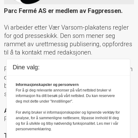
Parc Fermé AS er medlem av Fagpressen.
Vi arbeider etter Vær Varsom-plakatens regler
for god presseskikk. Den som mener seg
rammet av urettmessig publisering, oppfordres
til å ta kontakt med redaksjonen.
Dine valg:
Pressens Faglige Utvalg (PFU) er et klageorgan
oppnevnt av Norsk Presseforbund som
behandler klager mot mediene i presseetiske
Informasjonskapsler og personvern
For å gi deg relevante annonser på vårt nettsted bruker vi
spørsmål.
informasjon fra ditt besøk på vårt nettsted. Du kan reservere
deg mot dette under "Innstillinger".
Adresse:
For øvrig bruker vi informasjonskapsler og lignende verktøy for
Rådhusgt 17, 0158 Oslo
analyse, for å sammenligne nettlesere, tilpasse innhold til deg
og for å utvikle og tilby nødvendig funksjonalitet. Les mer i vår
personvernerklæring.
Telefon: