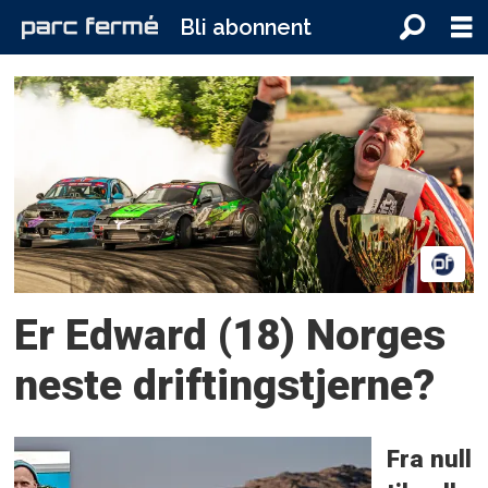
Bli abonnent
Tag:
drifting-
nm
Er Edward (18) Norges
neste driftingstjerne?
Fra null