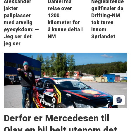
Aleksander
Daniel må
Neglebitende
jakter
reise over
gullfinaler da
pallplasser
1200
Drifting-NM
med arvelig
kilometer for
tok turen
øyesykdom: —
å kunne delta i
innom
Jeg ser det
NM
Sørlandet
jeg ser
Derfor er Mercedesen til
Olav en bil helt utenom det