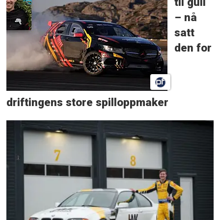
til gull
– nå
satt
den for
driftingens store spilloppmaker