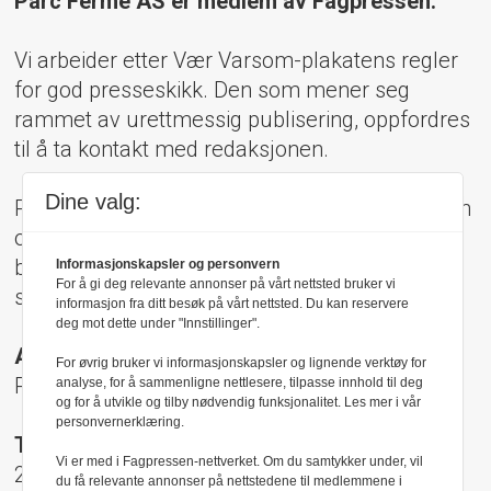
Parc Fermé AS er medlem av Fagpressen.
Vi arbeider etter Vær Varsom-plakatens regler
for god presseskikk. Den som mener seg
rammet av urettmessig publisering, oppfordres
til å ta kontakt med redaksjonen.
Dine valg:
Pressens Faglige Utvalg (PFU) er et klageorgan
oppnevnt av Norsk Presseforbund som
behandler klager mot mediene i presseetiske
Informasjonskapsler og personvern
For å gi deg relevante annonser på vårt nettsted bruker vi
spørsmål.
informasjon fra ditt besøk på vårt nettsted. Du kan reservere
deg mot dette under "Innstillinger".
Adresse:
For øvrig bruker vi informasjonskapsler og lignende verktøy for
Rådhusgt 17, 0158 Oslo
analyse, for å sammenligne nettlesere, tilpasse innhold til deg
og for å utvikle og tilby nødvendig funksjonalitet. Les mer i vår
personvernerklæring.
Telefon:
Vi er med i Fagpressen-nettverket. Om du samtykker under, vil
22 40 50 40
du få relevante annonser på nettstedene til medlemmene i