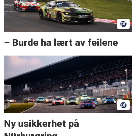
– Burde ha lært av feilene
Ny usikkerhet på