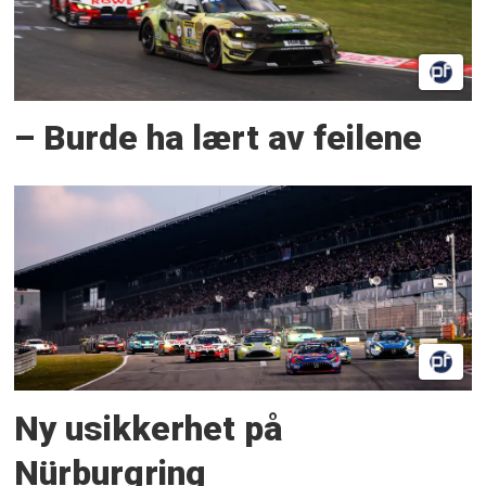
– Burde ha lært av feilene
Ny usikkerhet på
Nürburgring