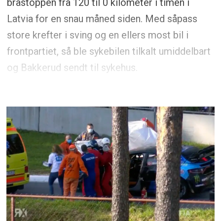
bråstoppen fra 120 til 0 kilometer i timen i
Latvia for en snau måned siden. Med såpass
store krefter i sving og en ellers most bil i
frontpartiet, så ble sykebilen tilkalt umiddelbart
og Bakkerud sendt til sykehus.