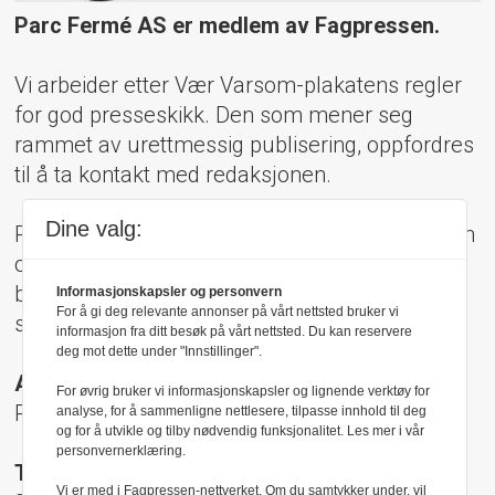
Parc Fermé AS er medlem av Fagpressen.
Vi arbeider etter Vær Varsom-plakatens regler
for god presseskikk. Den som mener seg
rammet av urettmessig publisering, oppfordres
til å ta kontakt med redaksjonen.
Dine valg:
Pressens Faglige Utvalg (PFU) er et klageorgan
oppnevnt av Norsk Presseforbund som
behandler klager mot mediene i presseetiske
Informasjonskapsler og personvern
For å gi deg relevante annonser på vårt nettsted bruker vi
spørsmål.
informasjon fra ditt besøk på vårt nettsted. Du kan reservere
deg mot dette under "Innstillinger".
Adresse:
For øvrig bruker vi informasjonskapsler og lignende verktøy for
Rådhusgt 17, 0158 Oslo
analyse, for å sammenligne nettlesere, tilpasse innhold til deg
og for å utvikle og tilby nødvendig funksjonalitet. Les mer i vår
personvernerklæring.
Telefon:
Vi er med i Fagpressen-nettverket. Om du samtykker under, vil