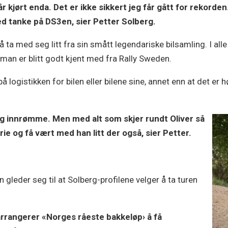
får kjørt enda. Det er ikke sikkert jeg får gått for rekorde
med tanke på DS3en, sier Petter Solberg.
ta med seg litt fra sin smått legendariske bilsamling. I alle
an er blitt godt kjent med fra Rally Sweden.
 logistikken for bilen eller bilene sine, annet enn at det er 
eg innrømme. Men med alt som skjer rundt Oliver så
rie og få vært med han litt der også, sier Petter.
en gleder seg til at Solberg-profilene velger å ta turen
 arrangerer «Norges råeste bakkeløp› å få