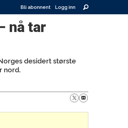
Bli abonnent
Logg inn
– nå tar
Norges desidert største
r nord.