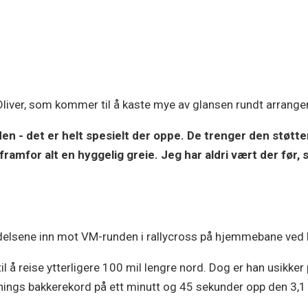
Oliver, som kommer til å kaste mye av glansen rundt arrangem
en - det er helt spesielt der oppe. De trenger den støtten 
amfor alt en hyggelig greie. Jeg har aldri vært der før, så
delsene inn mot VM-runden i rallycross på hjemmebane ved H
å reise ytterligere 100 mil lengre nord. Dog er han usikker 
ennings bakkerekord på ett minutt og 45 sekunder opp den 3,1