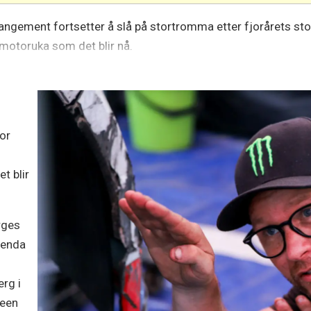
angement fortsetter å slå på stortromma etter fjorårets stor
motoruka som det blir nå.
for
t blir
rges
g enda
s
rg i
seen