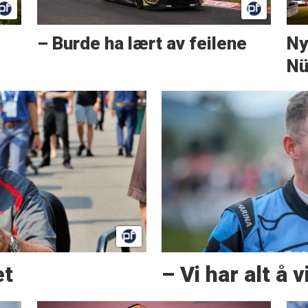
– Burde ha lært av feilene
Ny
Nü
et
– Vi har alt å 