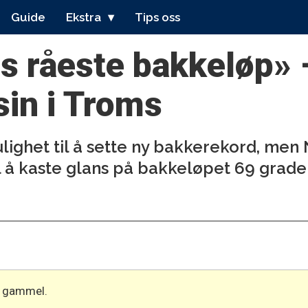
Guide
Ekstra
Tips oss
s råeste bakkeløp» 
sin i Troms
lighet til å sette ny bakkerekord, men 
il å kaste glans på bakkeløpet 69 grade
år gammel.