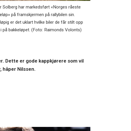
er Solberg har markedsført «Norges råeste
eløp» på framskjermen på rallybilen sin.
øpig er det uklart hvilke biler de får stilt opp
i på bakkeløpet. (Foto: Raimonds Volonts)
nær. Dette er gode kappkjørere som vil
v, håper Nilssen.