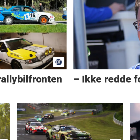
allybilfronten
– Ikke redde f