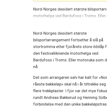
Nord-Norges desidert største bilsportarr
motorhelga ved Bardufoss i Troms. Eller 
Nord-Norges desidert største
bilsportarrangement fortsetter å slå på
stortromma etter fjorårets store ilddåp 
den festivalliknende motorhelga ved
Bardufoss i Troms. Eller motoruka som de
nå.
Det som arrangøren selv har kalt for «No
råeste bakkeløp» skal nå i år tiltrekke se
flere trekkplaster. I fjor var det mye foku
rundt Andreas Bakkerud og Henning Solbe
forbindelse med den unike bakkeløpstra