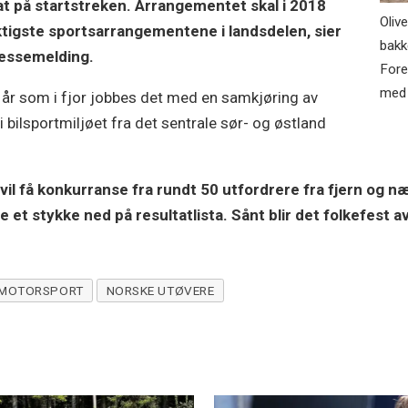
mat på startstreken. Arrangementet skal i 2018
Oliv
iktigste sportsarrangementene i landsdelen, sier
bakk
ressemelding.
Forel
med 
i år som i fjor jobbes det med en samkjøring av
e i bilsportmiljøet fra det sentrale sør- og østland
e vil få konkurranse fra rundt 50 utfordrere fra fjern og 
e et stykke ned på resultatlista. Sånt blir det folkefest a
 MOTORSPORT
NORSKE UTØVERE