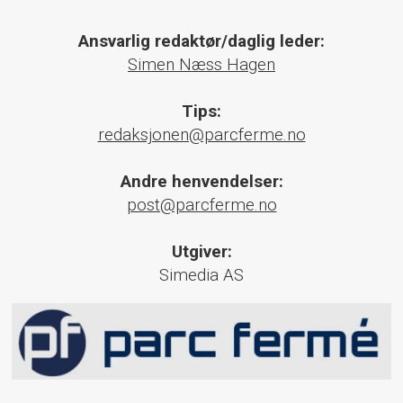
Ansvarlig redaktør/daglig leder:
Simen Næss Hagen
Tips:
redaksjonen@parcferme.no
Andre henvendelser:
post@parcferme.no
Utgiver:
Simedia AS