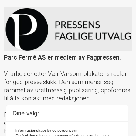
Parc Fermé AS er medlem av Fagpressen.
Vi arbeider etter Vær Varsom-plakatens regler
for god presseskikk. Den som mener seg
rammet av urettmessig publisering, oppfordres
til å ta kontakt med redaksjonen.
Dine valg:
Pressens Faglige Utvalg (PFU) er et klageorgan
oppnevnt av Norsk Presseforbund som
behandler klager mot mediene i presseetiske
Informasjonskapsler og personvern