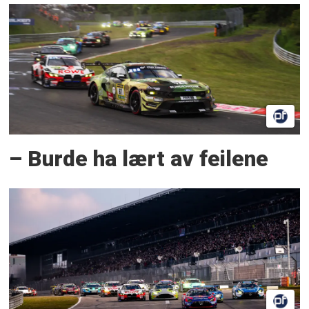
– Burde ha lært av feilene