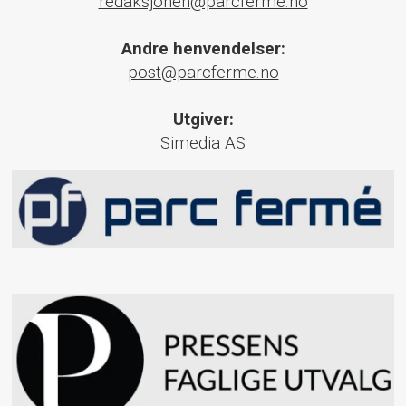
redaksjonen@parcferme.no
Andre henvendelser:
post@parcferme.no
Utgiver:
Simedia AS