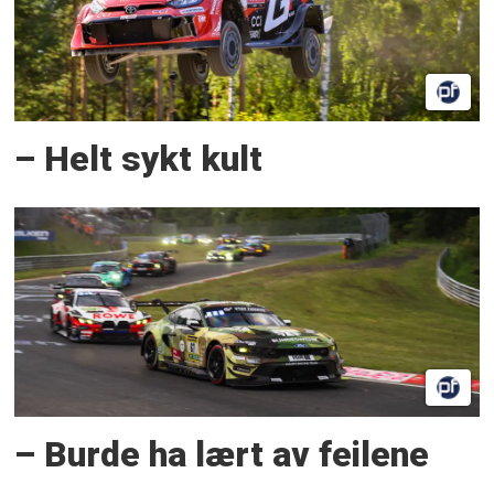
– Helt sykt kult
– Burde ha lært av feilene