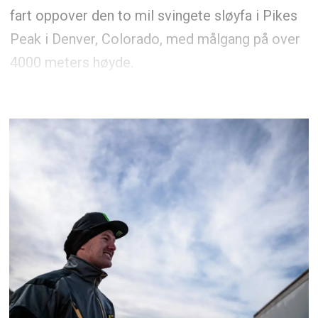
fart oppover den to mil svingete sløyfa i Pikes
Peak i Denver, Colorado, med målgang på over
4000 meters høyde.