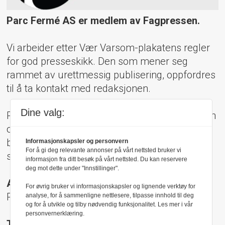
Parc Fermé AS er medlem av Fagpressen.
Vi arbeider etter Vær Varsom-plakatens regler
for god presseskikk. Den som mener seg
rammet av urettmessig publisering, oppfordres
til å ta kontakt med redaksjonen.
Dine valg:
Pressens Faglige Utvalg (PFU) er et klageorgan
oppnevnt av Norsk Presseforbund som
behandler klager mot mediene i presseetiske
Informasjonskapsler og personvern
For å gi deg relevante annonser på vårt nettsted bruker vi
spørsmål.
informasjon fra ditt besøk på vårt nettsted. Du kan reservere
deg mot dette under "Innstillinger".
Adresse:
For øvrig bruker vi informasjonskapsler og lignende verktøy for
Rådhusgt 17, 0158 Oslo
analyse, for å sammenligne nettlesere, tilpasse innhold til deg
og for å utvikle og tilby nødvendig funksjonalitet. Les mer i vår
personvernerklæring.
Telefon: