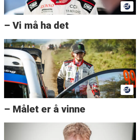
– Vi må ha det
– Målet er å vinne