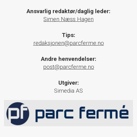
Ansvarlig redaktør/daglig leder:
Simen Næss Hagen
Tips:
redaksjonen@parcferme.no
Andre henvendelser:
post@parcferme.no
Utgiver:
Simedia AS