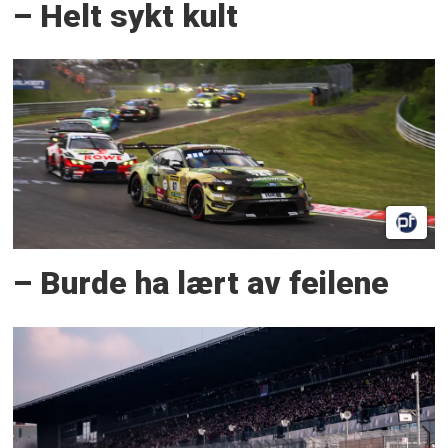
– Helt sykt kult
– Burde ha lært av feilene