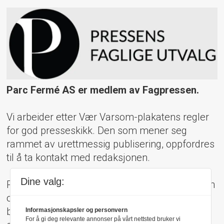
Parc Fermé AS er medlem av Fagpressen.
Vi arbeider etter Vær Varsom-plakatens regler
for god presseskikk. Den som mener seg
rammet av urettmessig publisering, oppfordres
til å ta kontakt med redaksjonen.
Dine valg:
Pressens Faglige Utvalg (PFU) er et klageorgan
oppnevnt av Norsk Presseforbund som
behandler klager mot mediene i presseetiske
Informasjonskapsler og personvern
For å gi deg relevante annonser på vårt nettsted bruker vi