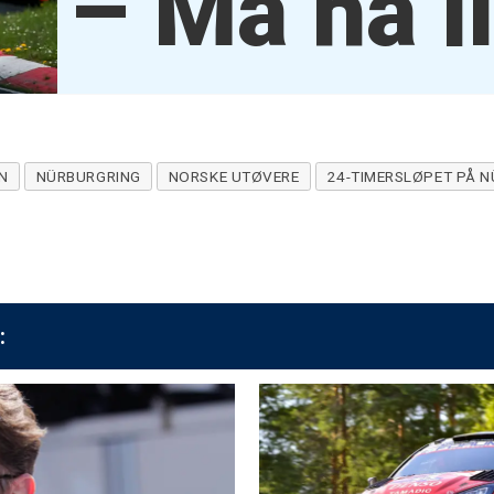
– Må ha li
N
NÜRBURGRING
NORSKE UTØVERE
24-TIMERSLØPET PÅ 
: