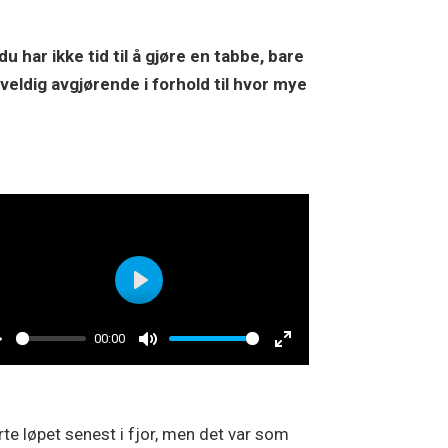
har ikke tid til å gjøre en tabbe, bare
veldig avgjørende i forhold til hvor mye
Play
00:00
Play
Mute
Enter
fullscreen
ørte løpet senest i fjor, men det var som