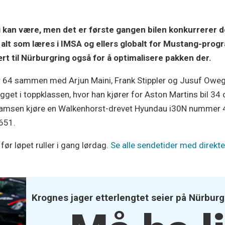
vi kan være, men det er første gangen bilen konkurrerer 
r, alt som læres i IMSA og ellers globalt for Mustang-pro
ært til Nürburgring også for å optimalisere pakken der.
r 64 sammen med Arjun Maini, Frank Stippler og Jusuf Oweg
get i toppklassen, hvor han kjører for Aston Martins bil 34 o
rahamsen kjøre en Walkenhorst-drevet Hyundau i30N nummer 
651.
før løpet ruller i gang lørdag.
Se alle sendetider med direktel
Krognes jager etterlengtet seier på Nürburg