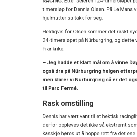
RACING:
Etter seieren i 24-timersløpet p
timersløp for Dennis Olsen. På Le Mans va
hjulmutter sa takk for seg.
Heldigvis for Olsen kommer det raskt nye
24-timersløpet på Nürburgring, og dette v
Frankrike.
– Jeg hadde et klart mål om å vinne Da
også dra på Nürburgring helgen etterpå
men klarer vi Nürburgring så er det også
til Parc Fermé.
Rask omstilling
Dennis har vært vant til et hektisk racingli
derfor oppleves det ikke så ekstremt so
kanskje høres ut å hoppe rett fra det ene