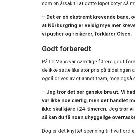
som en årsak til at dette løpet betyr så 
– Det er en ekstremt krevende bane, og 
at Nürburgring er veldig mye mer kreven
vi pusher og risikerer, forklarer Olsen.
Godt forberedt
På Le Mans var samtlige førere godt fo
de ikke satte like stor pris på tildelingen 
også drives av et annet team, men også 
– Jeg tror det ser ganske bra ut. Vi ha
var ikke noe særlig, men det handlet m
ikke skal kjøre i 24-timeren. Jeg tror v
så kan du få noen uhyggelige overrask
Dog er det knyttet spenning til hva Ford e