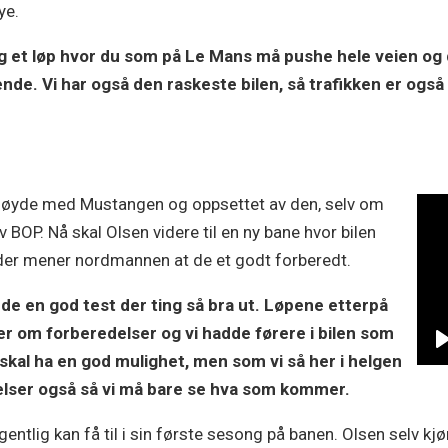
mye.
et løp hvor du som på Le Mans må pushe hele veien og du 
de. Vi har også den raskeste bilen, så trafikken er også 
rnøyde med Mustangen og oppsettet av den, selv om
av BOP. Nå skal Olsen videre til en ny bane hvor bilen
der mener nordmannen at de et godt forberedt.
dde en god test der ting så bra ut. Løpene etterpå
er om forberedelser og vi hadde førere i bilen som
i skal ha en god mulighet, men som vi så her i helgen
elser også så vi må bare se hva som kommer.
gentlig kan få til i sin første sesong på banen. Olsen selv kj