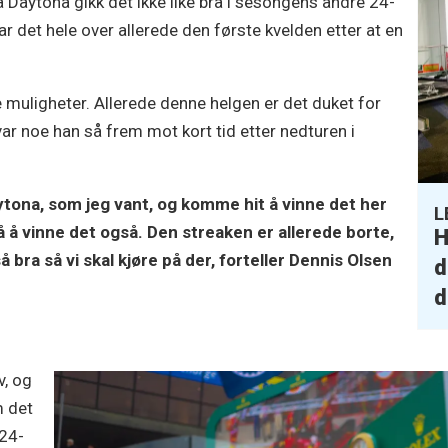
å Daytona gikk det ikke like bra i sesongens andre 24-
r det hele over allerede den første kvelden etter at en
 muligheter. Allerede denne helgen er det duket for
ar noe han så frem mot kort tid etter nedturen i
ytona, som jeg vant, og komme hit å vinne det her
L
 å vinne det også. Den streaken er allerede borte,
H
 bra så vi skal kjøre på der, forteller Dennis Olsen
d
d
v, og
m det
 24-