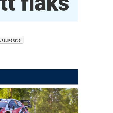
tt flaks
NÜRBURGRING