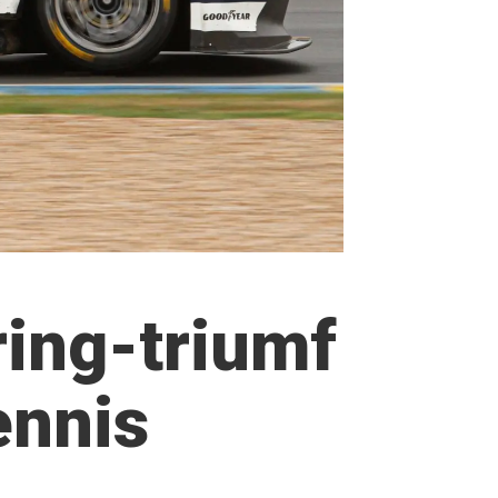
ring-triumf
ennis