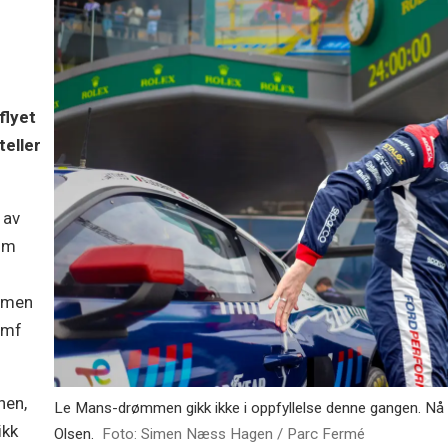
flyet
teller
 av
Jim
, men
umf
nen,
Le Mans-drømmen gikk ikke i oppfyllelse denne gangen. Nå 
ikk
Olsen.
Foto: Simen Næss Hagen / Parc Fermé